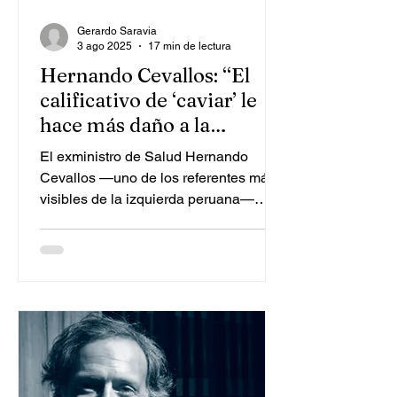
Gerardo Saravia
3 ago 2025
17 min de lectura
Hernando Cevallos: “El
calificativo de ‘caviar’ le
hace más daño a la
izquierda que el
El exministro de Salud Hernando
‘terruqueo’”
Cevallos —uno de los referentes más
visibles de la izquierda peruana—
reflexiona sobre los desafíos de...