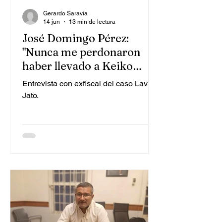
Gerardo Saravia
14 jun
13 min de lectura
José Domingo Pérez:
"Nunca me perdonaron
haber llevado a Keiko
Fujimori al banquillo"
Entrevista con exfiscal del caso Lava
Jato.