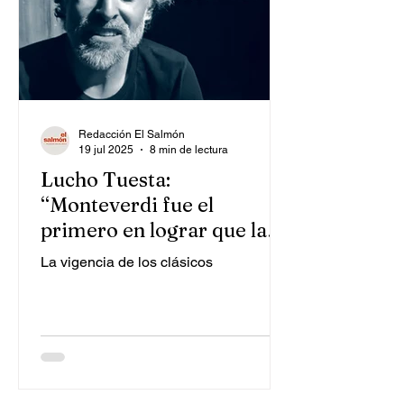
Redacción El Salmón
19 jul 2025
8 min de lectura
Lucho Tuesta:
“Monteverdi fue el
primero en lograr que la
música acompañe y
La vigencia de los clásicos
potencie la acción
escénica”