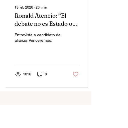
13 feb 2026
∙
26
min
Ronald Atencio: “El
debate no es Estado o
mercado, sino para
Entrevista a candidato de
quién funciona la
alianza Venceremos.
economía”
1016
0
Las noticias directo en
tu email. Suscríbete
nuestro boletín