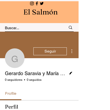
El Salmón
Más acciones
Seguir
Gerardo Saravia y Marí
Escritor
Gerardo Saravia y María Sosa
0 seguidores
0 seguidos
Profile
Perfil