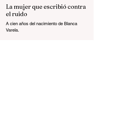
La mujer que escribió contra
el ruido
A cien años del nacimiento de Blanca
Varela.
El «nacionalismo cristiano» y
la democracia en América
Latina