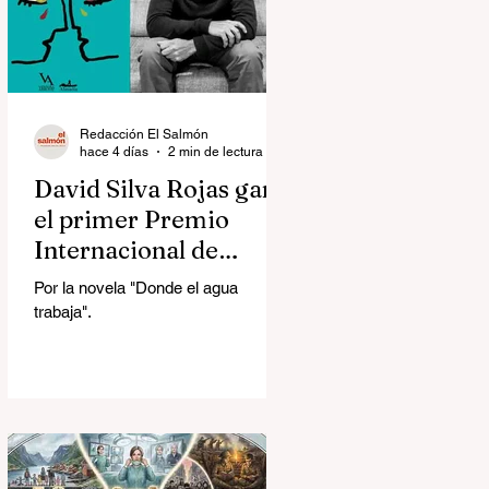
Redacción El Salmón
hace 4 días
2 min de lectura
David Silva Rojas ganó
el primer Premio
Internacional de
Novela Breve Almadía
Por la novela "Donde el agua
Ventosa-Arrufat
trabaja".