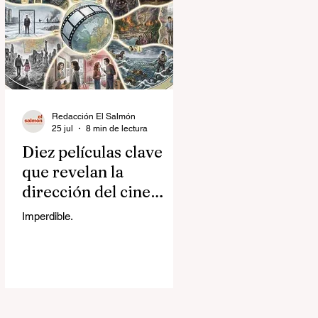
Redacción El Salmón
25 jul
8 min de lectura
Diez películas clave
que revelan la
dirección del cine
contemporáneo
Imperdible.