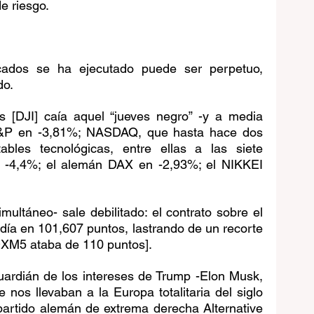
e riesgo.
ados se ha ejecutado puede ser perpetuo, 
do.
s [DJI] caía aquel “jueves negro” -y a media 
 S&P en -3,81%; NASDAQ, que hasta hace dos 
bles tecnológicas, entre ellas a las siete 
 -4,4%; el alemán DAX en -2,93%; el NIKKEI 
multáneo- sale debilitado: el contrato sobre el 
día en 101,607 puntos, lastrando de un recorte 
 DXM5 ataba de 110 puntos].
uardián de los intereses de Trump -Elon Musk, 
nos llevaban a la Europa totalitaria del siglo 
partido alemán de extrema derecha Alternative 