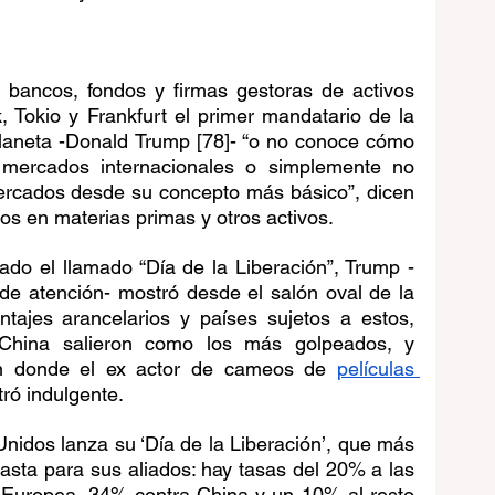
bancos, fondos y firmas gestoras de activos 
 Tokio y Frankfurt el primer mandatario de la 
aneta -Donald Trump [78]- “o no conoce cómo 
 mercados internacionales o simplemente no 
rcados desde su concepto más básico”, dicen 
os en materias primas y otros activos.
ado el llamado “Día de la Liberación”, Trump -
de atención- mostró desde el salón oval de la 
tajes arancelarios y países sujetos a estos, 
hina salieron como los más golpeados, y 
ón donde el ex actor de cameos de 
películas 
ró indulgente.
Unidos lanza su ‘Día de la Liberación’, que más 
hasta para sus aliados: hay tasas del 20% a las 
 Europea, 34% contra China y un 10% al resto 