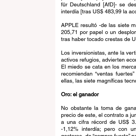
für Deutschland [AfD]- se de
interdía [tras US$ 483,99 la ac
APPLE resultó -de las siete 
205,71 por papel o un desplome
tras haber tocado crestas de U
Los inversionistas, ante la ve
activos refugios, advierten eco
El miedo se cata en los merc
recomiendan “ventas fuertes”
ellas, las siete magníficas tecn
Oro: el ganador
No obstante la toma de ganan
precio de este, el contrato a j
a una cifra récord de US$ 3.
-1,12% interdía; pero con u
gestoras- de “compra fuerte” pe