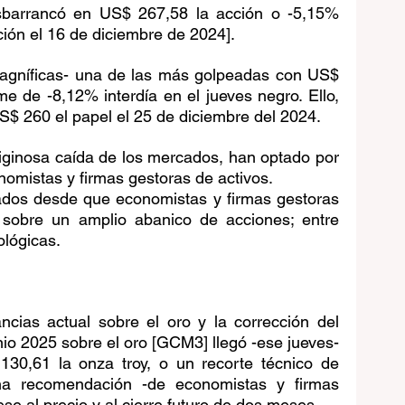
sbarrancó en US$ 267,58 la acción o -5,15% 
ción el 16 de diciembre de 2024].
magníficas- una de las más golpeadas con US$ 
 de -8,12% interdía en el jueves negro. Ello, 
S$ 260 el papel el 25 de diciembre del 2024.
rtiginosa caída de los mercados, han optado por 
nomistas y firmas gestoras de activos.
ados desde que economistas y firmas gestoras 
 sobre un amplio abanico de acciones; entre 
ológicas.
cias actual sobre el oro y la corrección del 
unio 2025 sobre el oro [GCM3] llegó -ese jueves- 
130,61 la onza troy, o un recorte técnico de 
na recomendación -de economistas y firmas 
se al precio y al cierre futuro de dos meses.