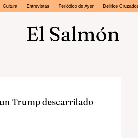
Cultura
Entrevistas
Periódico de Ayer
Delirios Cruzado
El Salmón
 un Trump descarrilado