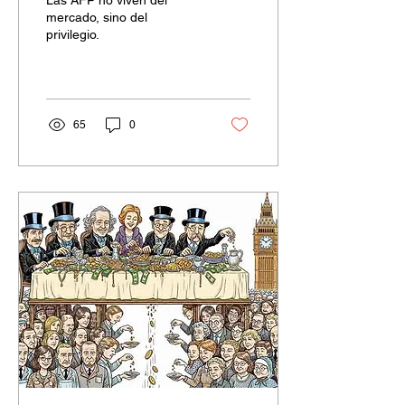
Las AFP no viven del
mercado, sino del
privilegio.
65
0