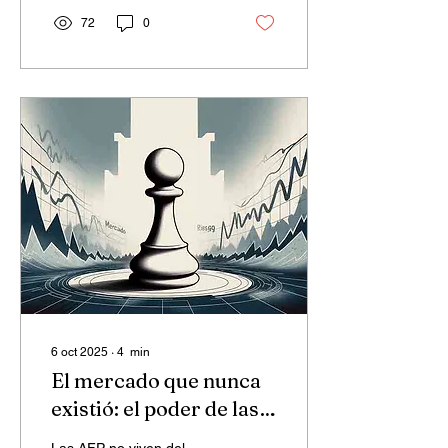
72
0
6 oct 2025
∙
4
min
El mercado que nunca
existió: el poder de las
AFP