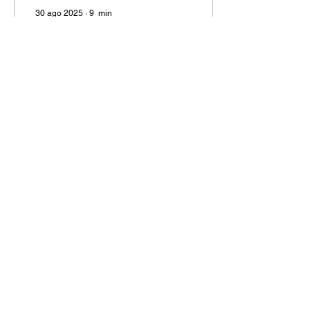
30 ago 2025
∙
9
min
La desigualdad como
estilo de vida
culturalmente aceptado
La desigualdad persiste
porque la sociedad la
normaliza.
371
0
Cargar más
Las noticias directo en