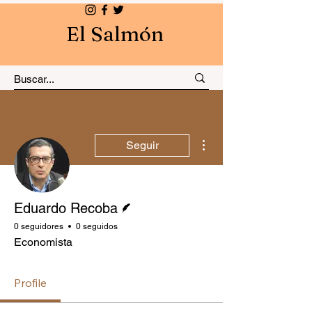
El Salmón
Más acciones
Seguir
Escritor
Eduardo Recoba
0 seguidores
0 seguidos
Economista
Profile