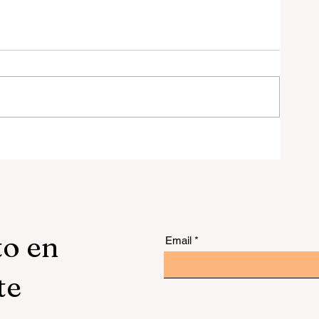
 y
to en
Email
te