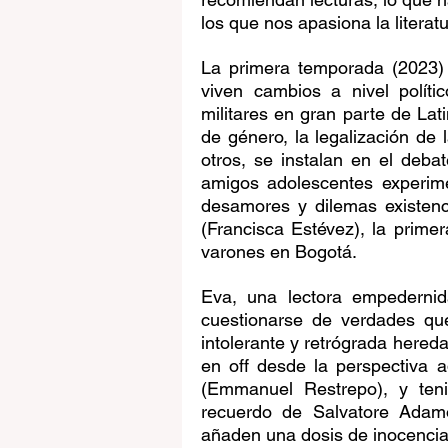
los que nos apasiona la literatu
La primera temporada (2023) 
viven cambios a nivel políti
militares en gran parte de Lat
de género, la legalización de l
otros, se instalan en el deba
amigos adolescentes experime
desamores y dilemas existenc
(Francisca Estévez), la prime
varones en Bogotá. 
Eva, una lectora empedernida,
cuestionarse de verdades que
intolerante y retrógrada hered
en off desde la perspectiva 
(Emmanuel Restrepo), y teni
recuerdo de Salvatore Adamo
añaden una dosis de inocencia,