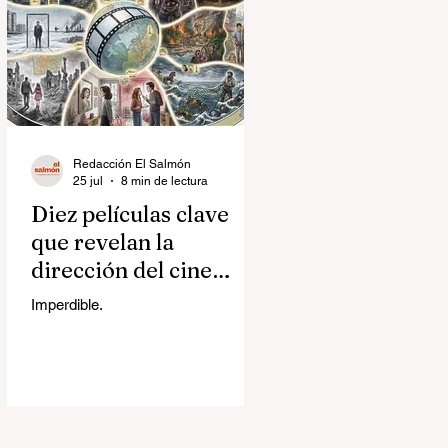
Redacción El Salmón
25 jul
8 min de lectura
Diez películas clave
que revelan la
dirección del cine
contemporáneo
Imperdible.