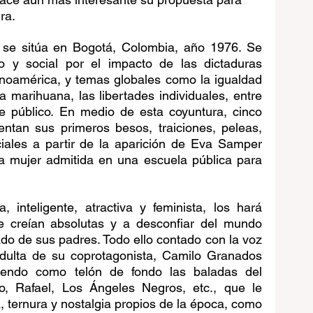
ra.
se sitúa en Bogotá, Colombia, año 1976. Se 
co y social por el impacto de las dictaduras 
inoamérica, y temas globales como la igualdad 
a marihuana, las libertades individuales, entre 
te público. En medio de esta coyuntura, cinco 
ntan sus primeros besos, traiciones, peleas, 
iales a partir de la aparición de Eva Samper 
ra mujer admitida en una escuela pública para 
 inteligente, atractiva y feminista, los hará 
 creían absolutas y a desconfiar del mundo 
ado de sus padres. Todo ello contado con la voz 
adulta de su coprotagonista, Camilo Granados 
endo como telón de fondo las baladas del 
, Rafael, Los Ángeles Negros, etc., que le 
 ternura y nostalgia propios de la época, como 