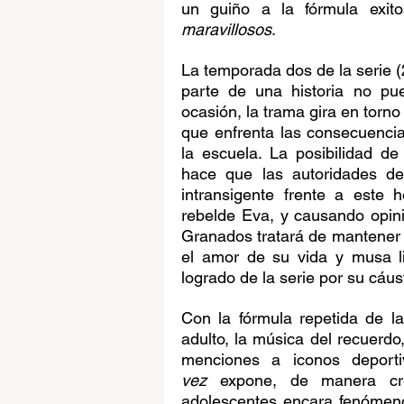
un guiño a la fórmula exit
maravillosos
.
La temporada dos de la serie 
parte de una historia no pue
ocasión, la trama gira en torno 
que enfrenta las consecuenc
la escuela. La posibilidad d
hace que las autoridades de
intransigente frente a este 
rebelde Eva, y causando opinio
Granados tratará de mantener 
el amor de su vida y musa li
logrado de la serie por su cáust
Con la fórmula repetida de l
adulto, la música del recuerdo,
menciones a iconos deporti
vez
 expone, de manera cre
adolescentes encara fenómeno