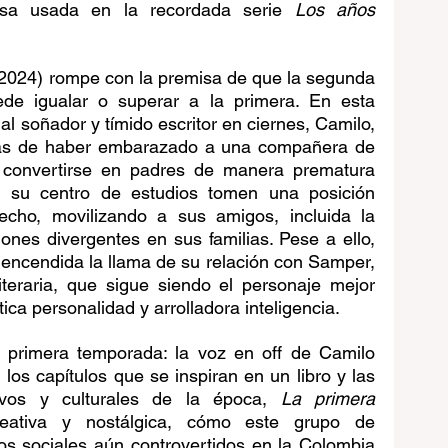
osa usada en la recordada serie 
Los años 
(2024) rompe con la premisa de que la segunda 
de igualar o superar a la primera. En esta 
al soñador y tímido escritor en ciernes, Camilo, 
ias de haber embarazado a una compañera de 
e convertirse en padres de manera prematura 
 su centro de estudios tomen una posición 
hecho, movilizando a sus amigos, incluida la 
nes divergentes en sus familias. Pese a ello, 
encendida la llama de su relación con Samper, 
teraria, que sigue siendo el personaje mejor 
ica personalidad y arrolladora inteligencia. 
a primera temporada: la voz en off de Camilo 
 los capítulos que se inspiran en un libro y las 
vos y culturales de la época, 
La primera 
ativa y nostálgica, cómo este grupo de 
s sociales aún controvertidos en la Colombia 