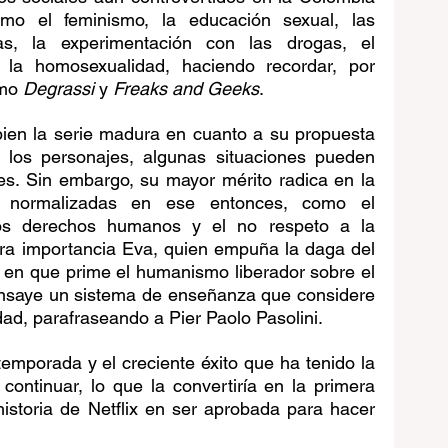
mo el feminismo, la educación sexual, las 
as, la experimentación con las drogas, el 
 la homosexualidad, haciendo recordar, por 
mo 
Degrassi
 y 
Freaks and Geeks
. 
ien la serie madura en cuanto a su propuesta 
e los personajes, algunas situaciones pueden 
les. Sin embargo, su mayor mérito radica en la 
s normalizadas en ese entonces, como el 
os derechos humanos y el no respeto a la 
bra importancia Eva, quien empuña la daga del 
 en que prime el humanismo liberador sobre el 
nsaye un sistema de enseñanza que considere 
idad, parafraseando a Pier Paolo Pasolini.
 temporada y el creciente éxito que ha tenido la 
ontinuar, lo que la convertiría en la primera 
istoria de Netflix en ser aprobada para hacer 