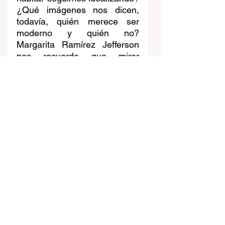
¿Qué imágenes nos dicen, 
todavía, quién merece ser 
moderno y quién no? 
Margarita Ramírez Jefferson 
nos recuerda que mirar 
también es un acto político. Y 
que para imaginar otros 
futuros, quizá primero 
tengamos que aprender a leer 
—y desmontar— las 
imágenes del pasado.
Articulo
Cultura