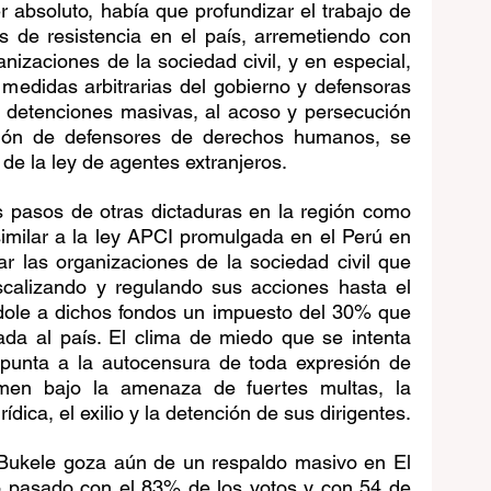
r absoluto, había que profundizar el trabajo de 
s de resistencia en el país, arremetiendo con 
nizaciones de la sociedad civil, y en especial, 
s medidas arbitrarias del gobierno y defensoras 
 detenciones masivas, al acoso y persecución 
ción de defensores de derechos humanos, se 
de la ley de agentes extranjeros. 
os pasos de otras dictaduras en la región como 
milar a la ley APCI promulgada en el Perú en 
r las organizaciones de la sociedad civil que 
iscalizando y regulando sus acciones hasta el 
ndole a dichos fondos un impuesto del 30% que 
ada al país. El clima de miedo que se intenta 
unta a la autocensura de toda expresión de 
imen bajo la amenaza de fuertes multas, la 
ídica, el exilio y la detención de sus dirigentes.
Bukele goza aún de un respaldo masivo en El 
o pasado con el 83% de los votos y con 54 de 