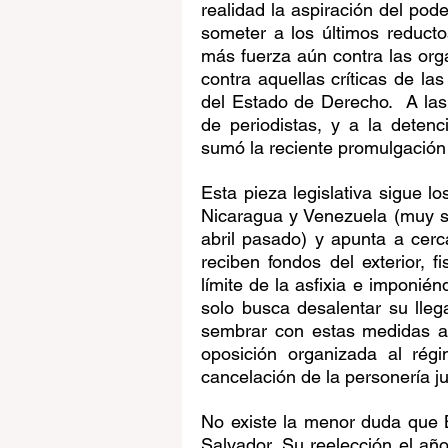
realidad la aspiración del pode
someter a los últimos reducto
más fuerza aún contra las orga
contra aquellas críticas de la
del Estado de Derecho.  A las
de periodistas, y a la deten
sumó la reciente promulgación 
Esta pieza legislativa sigue l
Nicaragua y Venezuela (muy si
abril pasado) y apunta a cerca
reciben fondos del exterior, f
límite de la asfixia e imponié
solo busca desalentar su lleg
sembrar con estas medidas ap
oposición organizada al rég
cancelación de la personería jur
No existe la menor duda que 
Salvador. Su reelección el añ