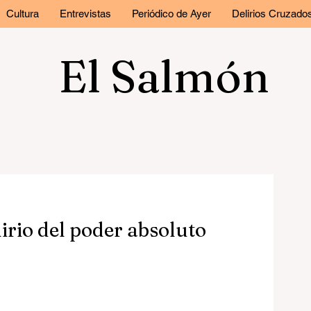
Cultura
Entrevistas
Periódico de Ayer
Delirios Cruzado
El Salmón
lirio del poder absoluto