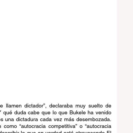
 llamen dictador”, declaraba muy suelto de 
 Y qué duda cabe que lo que Bukele ha venido 
es una dictadura cada vez más desembozada. 
 como “autocracia competitiva” o “autocracia 
describir lo que en verdad está atravesando El 