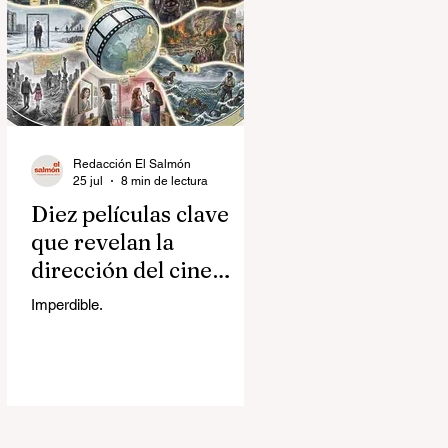
Redacción El Salmón
25 jul
8 min de lectura
Diez películas clave
que revelan la
dirección del cine
contemporáneo
Imperdible.