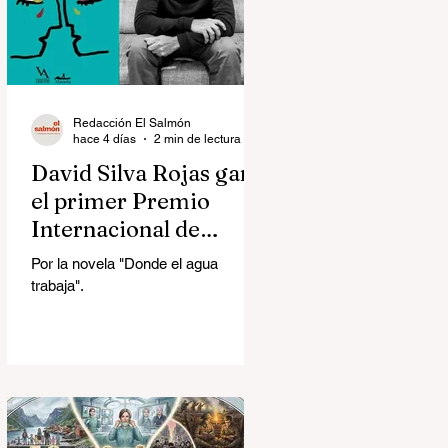
Redacción El Salmón
hace 4 días
2 min de lectura
David Silva Rojas ganó
el primer Premio
Internacional de
Novela Breve Almadía
Por la novela "Donde el agua
Ventosa-Arrufat
trabaja".