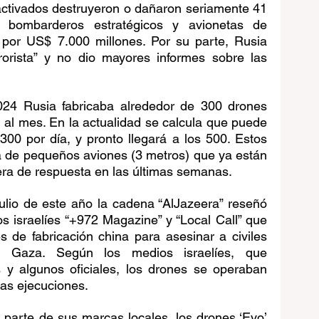
activados destruyeron o dañaron seriamente 41 
 bombarderos estratégicos y avionetas de 
 por US$ 7.000 millones. Por su parte, Rusia 
rorista” y no dio mayores informes sobre las 
24 Rusia fabricaba alrededor de 300 drones 
) al mes. En la actualidad se calcula que puede 
 300 por día, y pronto llegará a los 500. Estos 
a de pequeños aviones (3 metros) que ya están 
ra de respuesta en las últimas semanas.
lio de este año la cadena “AlJazeera” reseñó 
s israelíes “+972 Magazine” y “Local Call” que 
 de fabricación china para asesinar a civiles 
e Gaza. Según los medios israelíes, que 
s y algunos oficiales, los drones se operaban 
las ejecuciones.
a parte de sus marcas locales, los drones ‘Evo’ 