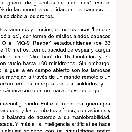
na guerra de guerrillas de máquinas”, con el 
0% de las muertes ocurridas en los campos de 
ya se debe a los drones.
ntos tamaños y precios, como los rusos ‘Lancet-
 dólares), con forma de misiles alados capaces 
s. O el ‘MQ-9 Reaper’ estadounidense (de 33 
e 10 metros, con capacidad de espiar y cargar 
on chino ‘Jiu Tian’ de 16 toneladas y 25 
r en vuelo hasta 100 minidrones. Sin embargo, 
o la guerra en campo abierto son los famosos 
se manejan a través de un mando remoto o un 
pactan en los cuerpos de los soldados y lo 
una cámara como en un macabro videojuego.
reconfigurando. Entre la tradicional guerra por 
 tanques, y los combates aéreos, con aviones y 
n la balanza de acuerdo a su maniobrabilidad, 
da. Y más si la inteligencia artificial se hace 
Cualquier soldado con un smartphone podrá 