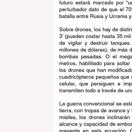
futuro estará marcado por “u
perturbador dato de que el 7
batalla entre Rusia y Ucrania 
Sobre drones, los hay de disti
3’ (pueden costar hasta 35 mil
de vigilar y destruir tanque
millones de dólares), de más d
bombas pesadas. O el megadr
metros, habilitado para solta
los drones que han modificad
cuadricópteros pequeños que 
celular, que persiguen e im
transmiten todo a través de 
La guerra convencional se está 
tierra, con tropas de avance y
misiles, los drones inclinará
alcance y capacidad de embosca
presente en esta ecuación. 