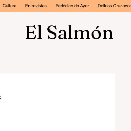
Cultura
Entrevistas
Periódico de Ayer
Delirios Cruzado
El Salmón
s