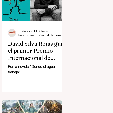
Redacción El Salmón
hace 5 días
2 min de lectura
David Silva Rojas ganó
el primer Premio
Internacional de
Novela Breve Almadía
Por la novela "Donde el agua
Ventosa-Arrufat
trabaja".