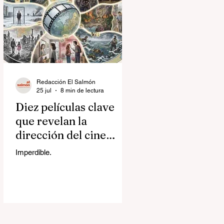
Redacción El Salmón
25 jul
8 min de lectura
Diez películas clave
que revelan la
dirección del cine
contemporáneo
Imperdible.