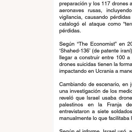
preparación y los 117 drones 
aeronaves rusas, incluyendo
vigilancia, causando pérdidas
catalogó el ataque como “ter
pérdidas.
Según “The Economist” en 20
‘Shahed-136’ (de patente iraní
llegar a construir entre 100 a
drones suicidas tienen la form
impactando en Ucrania a mane
Cambiando de escenario, en ju
una investigación de los medio
reveló que Israel usaba drones
palestinos en la Franja d
entrevistaron a siete soldado
manualmente lo que facilitaba 
Según el informe, Israel usó, 