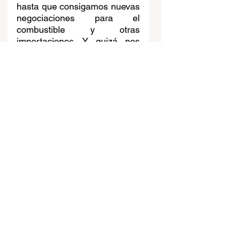
hasta que consigamos nuevas 
negociaciones para el 
combustible y otras 
importaciones. Y quizá nos 
convenga a la hora de 
exportar. Eso sí, seguiremos 
siendo latinos con serias 
restricciones hasta para 
estudiar en Estados Unidos, 
así que buena parte migrará a 
Europa hasta que declaren 
que ya no más. Sobre todo si 
Estados Unidos continúa con 
el estigma lanzado de 
terrorista y criminal inventado 
por Donald Trump.  Quizá sea 
esa la parte más delicada que 
nos afecte como país. Cómo 
demostrarle al mundo con el 