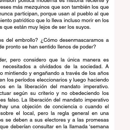
ivisión política moderna es historia reciente y 
tereses más mezquinos que son también los que 
unca participan, porque usan al pueblo al que 
nto patriótico que lo lleva incluso morir en los 
s que están muy lejos de ser los suyos.
os del embrollo? ¿Cómo desenmascaramos a 
de pronto se han sentido llenos de poder?
der, pero considero que la única manera es 
 necesitados a olvidados de la sociedad. A 
do mintiendo y engañando a través de los años 
 en los períodos eleccionarios y luego haciendo 
s en la liberación del mandato imperativo. 
tuar según su criterio y no obedeciendo los 
s falso. La liberación del mandato imperativo 
hay una objeción de conciencia o cuando el 
sobre el local, pero la regla general en una 
os se deben a sus electores y a las promesas 
 que deberían consultar en la llamada ‘semana 