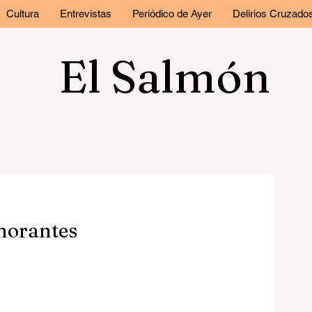
Cultura
Entrevistas
Periódico de Ayer
Delirios Cruzado
El Salmón
gnorantes