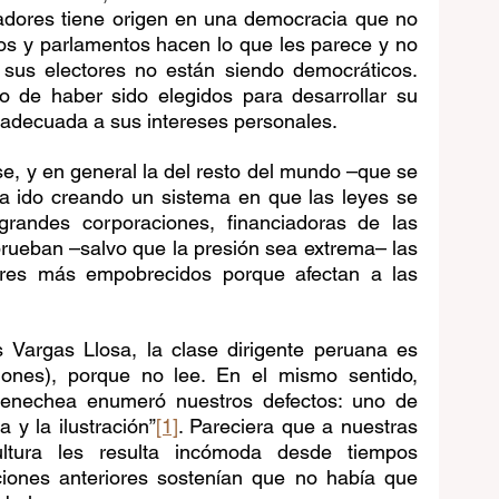
adores tiene origen en una democracia que no 
os y parlamentos hacen lo que les parece y no 
 sus electores no están siendo democráticos. 
de haber sido elegidos para desarrollar su 
 adecuada a sus intereses personales.
se, y en general la del resto del mundo –que se 
 ido creando un sistema en que las leyes se 
randes corporaciones, financiadoras de las 
rueban –salvo que la presión sea extrema– las 
ores más empobrecidos porque afectan a las 
argas Llosa, la clase dirigente peruana es 
ones), porque no lee. En el mismo sentido, 
renechea enumeró nuestros defectos: uno de 
a y la ilustración”
[1]
. Pareciera que a nuestras 
ltura les resulta incómoda desde tiempos 
ciones anteriores sostenían que no había que 