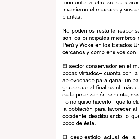
momento a otro se quedaron 
invadieron el mercado y sus e
plantas.
No podemos restarle responsa
son los principales miembros d
Perú y Woke en los Estados U
cercanos y comprensivos con l
El sector conservador en el mu
pocas virtudes– cuenta con la 
aprovechado para ganar un par 
grupo que al final es el más cu
de la polarización reinante, cr
–o no quiso hacerlo– que la cla
la población para favorecer a
occidente desdibujando lo qu
poco de ésta. 
El desprestigio actual de la