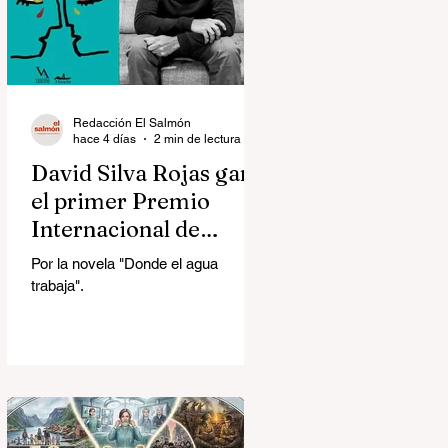
Redacción El Salmón
hace 4 días
2 min de lectura
David Silva Rojas ganó
el primer Premio
Internacional de
Novela Breve Almadía
Por la novela "Donde el agua
Ventosa-Arrufat
trabaja".