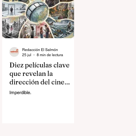
Redacción El Salmón
25 jul
8 min de lectura
Diez películas clave
que revelan la
dirección del cine
contemporáneo
Imperdible.