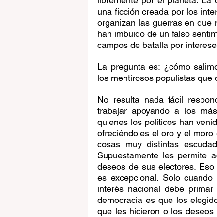
libremente por el planeta. La d
una ficción creada por los in
organizan las guerras en que n
han imbuido de un falso sentimie
campos de batalla por interese
La pregunta es: ¿cómo salim
los mentirosos populistas que 
No resulta nada fácil respon
trabajar apoyando a los más
quienes los políticos han veni
ofreciéndoles el oro y el moro
cosas muy distintas escudado
Supuestamente les permite ac
deseos de sus electores. Eso e
es excepcional. Solo cuando 
interés nacional debe primar 
democracia es que los elegid
que les hicieron o los deseos