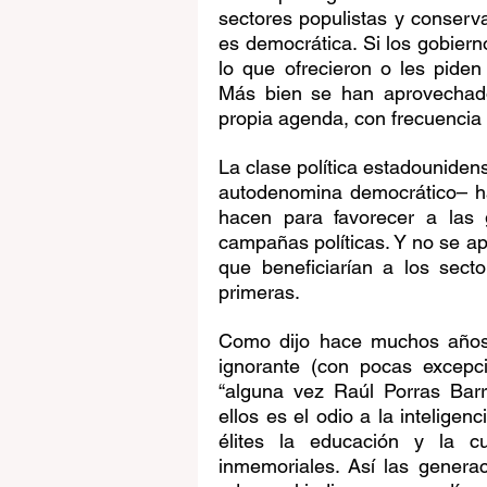
sectores populistas y conserv
es democrática. Si los gobiern
lo que ofrecieron o les piden
Más bien se han aprovechado 
propia agenda, con frecuencia
La clase política estadouniden
autodenomina democrático– ha
hacen para favorecer a las g
campañas políticas. Y no se ap
que beneficiarían a los sect
primeras.
Como dijo hace muchos años V
ignorante (con pocas excepci
“alguna vez Raúl Porras Bar
ellos es el odio a la inteligenci
élites la educación y la cu
inmemoriales. Así las genera