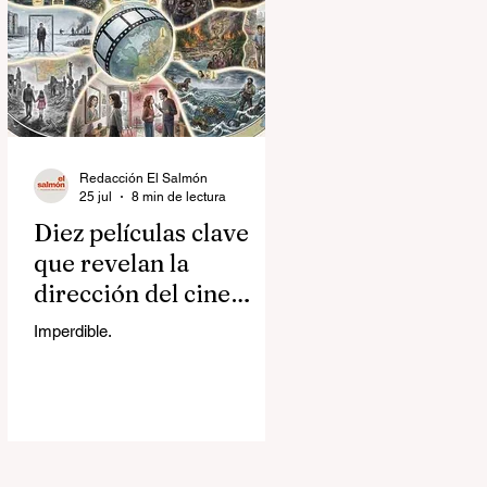
Redacción El Salmón
25 jul
8 min de lectura
Diez películas clave
que revelan la
dirección del cine
contemporáneo
Imperdible.