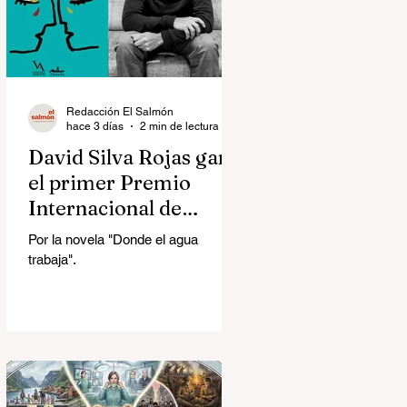
Redacción El Salmón
hace 3 días
2 min de lectura
David Silva Rojas ganó
el primer Premio
Internacional de
Novela Breve Almadía
Por la novela "Donde el agua
Ventosa-Arrufat
trabaja".