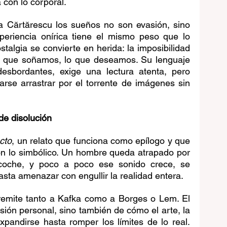
 con lo corporal.
a Cărtărescu los sueños no son evasión, sino 
periencia onírica tiene el mismo peso que lo 
stalgia se convierte en herida: la imposibilidad 
lo que soñamos, lo que deseamos. Su lenguaje 
esbordantes, exige una lectura atenta, pero 
rse arrastrar por el torrente de imágenes sin 
 de disolución
cto
, un relato que funciona como epílogo y que 
on lo simbólico. Un hombre queda atrapado por 
coche, y poco a poco ese sonido crece, se 
sta amenazar con engullir la realidad entera.
 remite tanto a Kafka como a Borges o Lem. El 
sión personal, sino también de cómo el arte, la 
pandirse hasta romper los límites de lo real. 