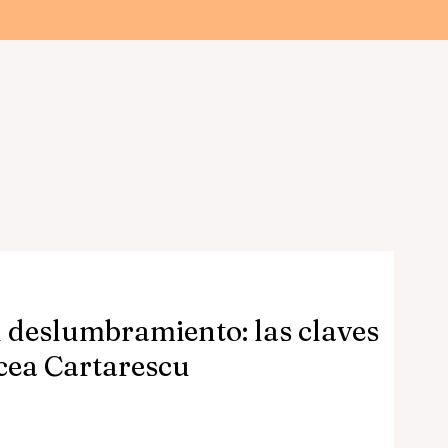
Cultura
Entrevistas
Periódico de Ayer
Delirios Cruzado
El Salmón
l deslumbramiento: las claves
rcea Cartarescu