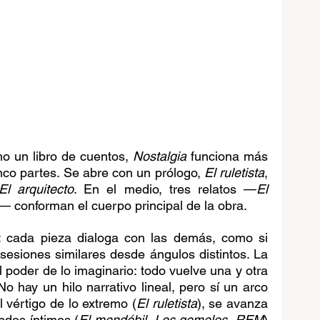
 un libro de cuentos, 
Nostalgia
 funciona más 
co partes. Se abre con un prólogo, 
El ruletista
, 
El arquitecto
. En el medio, tres relatos —
El 
— conforman el cuerpo principal de la obra.
: cada pieza dialoga con las demás, como si 
sesiones similares desde ángulos distintos. La 
l poder de lo imaginario: todo vuelve una y otra 
o hay un hilo narrativo lineal, pero sí un arco 
 vértigo de lo extremo (
El ruletista
), se avanza 
ndos íntimos (
El mendébil
, 
Los gemelos
, 
REM
) 