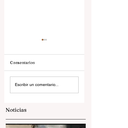
Comentarios
Ministerio contra
La presidenta y el
Escribir un comentario...
la cultura
cardenal
Noticias