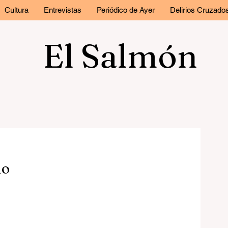
Cultura
Entrevistas
Periódico de Ayer
Delirios Cruzado
El Salmón
no