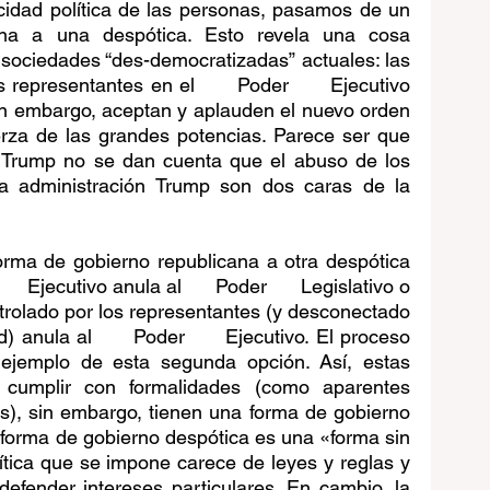
acidad política de las personas, pasamos de un 
na a una despótica. Esto revela una cosa 
s sociedades “des-democratizadas” actuales: las 
representantes en el      Poder      Ejecutivo 
sin embargo, aceptan y aplauden el nuevo orden 
erza de las grandes potencias. Parece ser que 
a Trump no se dan cuenta que el abuso de los 
a administración Trump son dos caras de la 
rma de gobierno republicana a otra despótica 
   Ejecutivo anula al      Poder      Legislativo o 
ontrolado por los representantes (y desconectado 
 anula al      Poder      Ejecutivo. El proceso 
 ejemplo de esta segunda opción. Así, estas 
cumplir con formalidades (como aparentes 
as), sin embargo, tienen una forma de gobierno 
 forma de gobierno despótica es una «forma sin 
ítica que se impone carece de leyes y reglas y 
efender intereses particulares. En cambio, la 