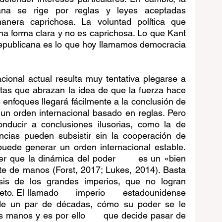
ana se rige por reglas y leyes aceptadas 
anera caprichosa. La voluntad política que 
na forma clara y no es caprichosa. Lo que Kant 
epublicana es lo que hoy llamamos democracia 
cional actual resulta muy tentativa plegarse a 
stas que abrazan la idea de que la fuerza hace 
 enfoques llegará fácilmente a la conclusión de 
 un orden internacional basado en reglas. Pero 
ducir a conclusiones ilusorias, como la de 
ncias pueden subsistir sin la cooperación de 
puede generar un orden internacional estable. 
 que la dinámica del poder       es un «bien 
e de manos (Forst, 2017; Lukes, 2014). Basta 
isis de los grandes imperios, que no logran 
to. El llamado      imperio      estadounidense 
e un par de décadas, cómo su poder se le 
 manos y es por ello      que decide pasar de 