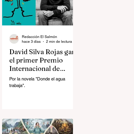
Redacción El Salmón
hace 3 días
2 min de lectura
David Silva Rojas ganó
el primer Premio
Internacional de
Novela Breve Almadía
Por la novela "Donde el agua
Ventosa-Arrufat
trabaja".