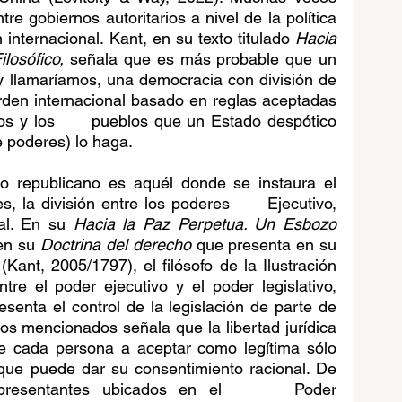
tre gobiernos autoritarios a nivel de la política 
 internacional. Kant, en su texto titulado 
Hacia 
losófico,
 señala que es más probable que un 
y llamaríamos, una democracia con división de 
den internacional basado en reglas aceptadas 
os y los      pueblos que un Estado despótico 
e poderes) lo haga.
 republicano es aquél donde se instaura el 
s, la división entre los poderes      Ejecutivo, 
al. En su 
Hacia la Paz Perpetua. Un Esbozo 
en su 
Doctrina del derecho
 que presenta en su 
 
(Kant, 2005/1797), el filósofo de la Ilustración 
re el poder ejecutivo y el poder legislativo, 
esenta el control de la legislación de parte de 
s mencionados señala que la libertad jurídica 
ne cada persona a aceptar como legítima sólo 
 que puede dar su consentimiento racional. De 
resentantes ubicados en el      Poder 