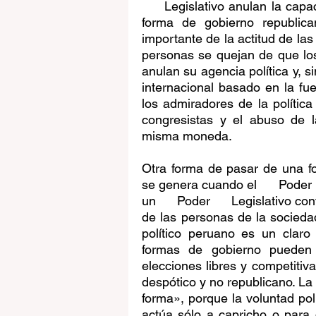
     Legislativo anulan la cap
forma de gobierno republica
importante de la actitud de la
personas se quejan de que los 
anulan su agencia política y, 
internacional basado en la fu
los admiradores de la polític
congresistas y el abuso de l
misma moneda.
Otra forma de pasar de una fo
se genera cuando el      Poder   
un      Poder      Legislativo c
de las personas de la sociedad)
político peruano es un claro
formas de gobierno pueden 
elecciones libres y competitiv
despótico y no republicano. La
forma», porque la voluntad pol
actúa sólo a capricho o para d