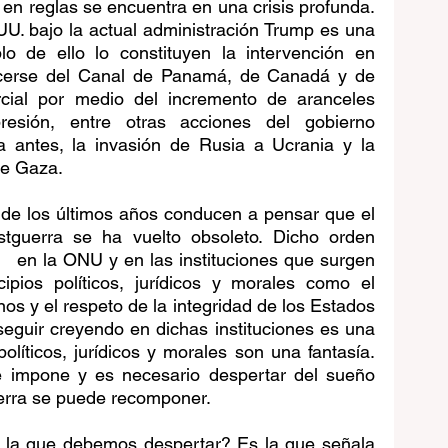
n reglas se encuentra en una crisis profunda. 
 UU. bajo la actual administración Trump es una 
lo de ello lo constituyen la intervención en 
cerse del Canal de Panamá, de Canadá y de 
cial por medio del incremento de aranceles 
esión, entre otras acciones del gobierno 
a antes, la invasión de Rusia a Ucrania y la 
de Gaza.
 de los últimos años conducen a pensar que el 
stguerra se ha vuelto obsoleto. Dicho orden 
    en la ONU y en las instituciones que surgen 
ipios políticos, jurídicos y morales como el 
s y el respeto de la integridad de los Estados 
eguir creyendo en dichas instituciones es una 
olíticos, jurídicos y morales son una fantasía. 
e impone y es necesario despertar del sueño 
uerra se puede recomponer.
e la que debemos despertar? Es la que señala 