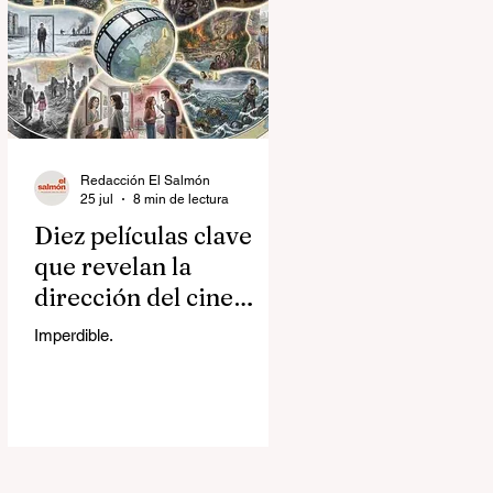
Redacción El Salmón
25 jul
8 min de lectura
Diez películas clave
que revelan la
dirección del cine
contemporáneo
Imperdible.