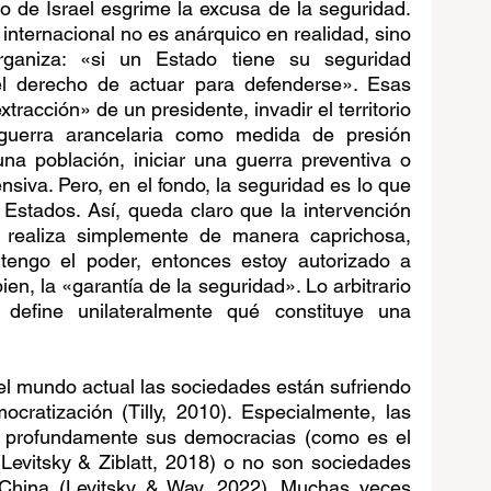
 de Israel esgrime la excusa de la seguridad. 
internacional no es anárquico en realidad, sino 
aniza: «si un Estado tiene su seguridad 
l derecho de actuar para defenderse». Esas 
racción» de un presidente, invadir el territorio 
 guerra arancelaria como medida de presión 
una población, iniciar una guerra preventiva o 
nsiva. Pero, en el fondo, la seguridad es lo que 
s Estados. Así, queda claro que la intervención 
realiza simplemente de manera caprichosa, 
 tengo el poder, entonces estoy autorizado a 
ien, la «garantía de la seguridad». Lo arbitrario 
efine unilateralmente qué constituye una 
el mundo actual las sociedades están sufriendo 
ratización (Tilly, 2010). Especialmente, las 
o profundamente sus democracias (como es el 
Levitsky & Ziblatt, 2018) o no son sociedades 
China (Levitsky & Way, 2022). Muchas veces 