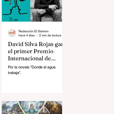
Redacción El Salmón
hace 4 días
2 min de lectura
David Silva Rojas ganó
el primer Premio
Internacional de
Novela Breve Almadía
Por la novela "Donde el agua
Ventosa-Arrufat
trabaja".