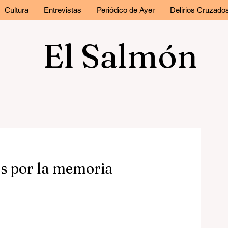
Cultura
Entrevistas
Periódico de Ayer
Delirios Cruzado
El Salmón
as por la memoria