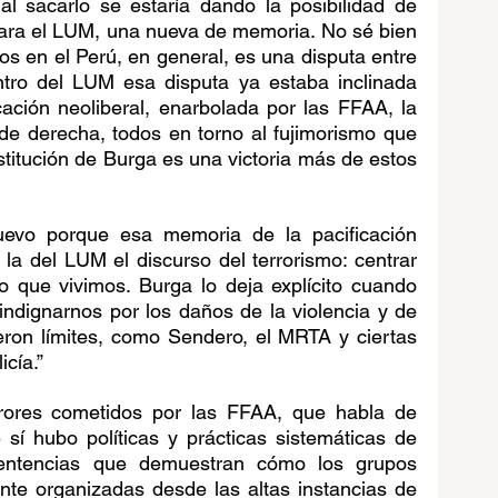
l sacarlo se estaría dando la posibilidad de 
ara el LUM, una nueva de memoria. No sé bien 
s en el Perú, en general, es una disputa entre 
ntro del LUM esa disputa ya estaba inclinada 
ación neoliberal, enarbolada por las FFAA, la 
de derecha, todos en torno al fujimorismo que 
stitución de Burga es una victoria más de estos 
evo porque esa memoria de la pacificación 
la del LUM el discurso del terrorismo: centrar 
 que vivimos. Burga lo deja explícito cuando 
ndignarnos por los daños de la violencia y de 
eron límites, como Sendero, el MRTA y ciertas 
icía.” 
rores cometidos por las FFAA, que habla de 
í hubo políticas y prácticas sistemáticas de 
entencias que demuestran cómo los grupos 
nte organizadas desde las altas instancias de 