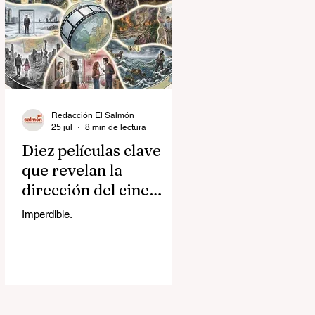
Redacción El Salmón
25 jul
8 min de lectura
Diez películas clave
que revelan la
dirección del cine
contemporáneo
Imperdible.