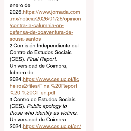
enero de 
2026.
https://www.jornada.com
.mx/noticia/2026/01/28/opinion
/contra-la-calumnia-en-
defensa-de-boaventura-de-
sousa-santos
 Comisión Independiente del 
2
Centro de Estudos Sociais 
(CES). 
Final Report
. 
Universidad de Coimbra, 
febrero de 
2024.
https://www.ces.uc.pt/fic
heiros2/files/Final%20Report
%20-%20CI_en.pdf
 Centro de Estudos Sociais 
3
(CES). 
Public apology to 
those who identify as victims
. 
Universidad de Coimbra, 
2024.
https://www.ces.uc.pt/en/