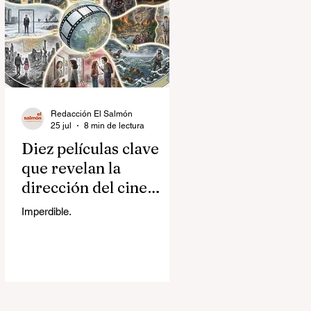
Redacción El Salmón
25 jul
8 min de lectura
Diez películas clave
que revelan la
dirección del cine
contemporáneo
Imperdible.