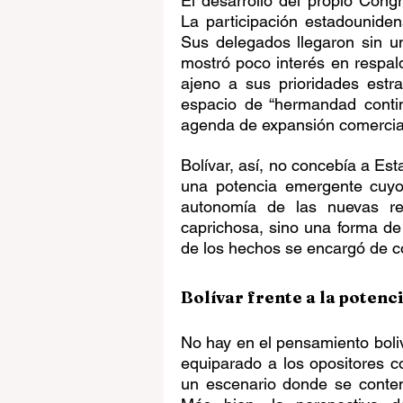
El desarrollo del propio Cong
La participación estadounidens
Sus delegados llegaron sin u
mostró poco interés en respald
ajeno a sus prioridades estr
espacio de “hermandad contin
agenda de expansión comercial y
Bolívar, así, no concebía a Es
una potencia emergente cuyos
autonomía de las nuevas rep
caprichosa, sino una forma de 
de los hechos se encargó de c
Bolívar frente a la poten
No hay en el pensamiento boli
equiparado a los opositores c
un escenario donde se contem