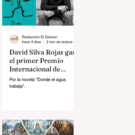
Redacción El Salmón
hace 4 días
2 min de lectura
David Silva Rojas ganó
el primer Premio
Internacional de
Novela Breve Almadía
Por la novela "Donde el agua
Ventosa-Arrufat
trabaja".