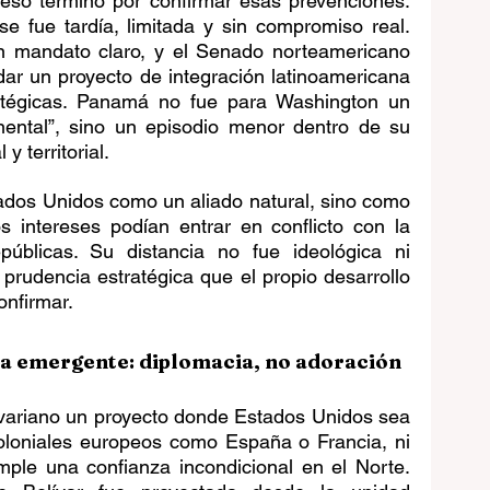
reso terminó por confirmar esas prevenciones. 
e fue tardía, limitada y sin compromiso real. 
n mandato claro, y el Senado norteamericano 
ar un proyecto de integración latinoamericana 
atégicas. Panamá no fue para Washington un 
ental”, sino un episodio menor dentro de su 
 territorial.
tados Unidos como un aliado natural, sino como 
 intereses podían entrar en conflicto con la 
úblicas. Su distancia no fue ideológica ni 
prudencia estratégica que el propio desarrollo 
onfirmar.
cia emergente: diplomacia, no adoración
variano un proyecto donde Estados Unidos sea 
oloniales europeos como España o Francia, ni 
ple una confianza incondicional en el Norte. 