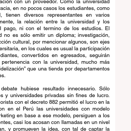
lación con un proveedor. Como la universidad 
acia, en no pocos casos los estudiantes, como 
, tienen diversos representantes en varios 
ente, la relación entre la universidad y los 
 pago, ni con el termino de los estudios. El 
ad no es sólo emitir un diploma; investigación, 
cción cultural, por mencionar algunos, son ejes 
sitaria, en los cuales es usual la participación 
iantes, convertidos en egresados, seguirán 
 pertenencia con la universidad, mucho más 
idelización” que una tienda por departamentos 
es.
ebate hubiese resultado innecesario. Sólo 
es y universidades privadas sin fines de lucro. 
rista con el decreto 882 permitió el lucro en la 
ron en el Perú las universidades con modelo 
keting en base a ese modelo, persiguen a los 
entes, casi los acosan con llamadas en un nivel 
n, y promueven la idea, con tal de captar la 