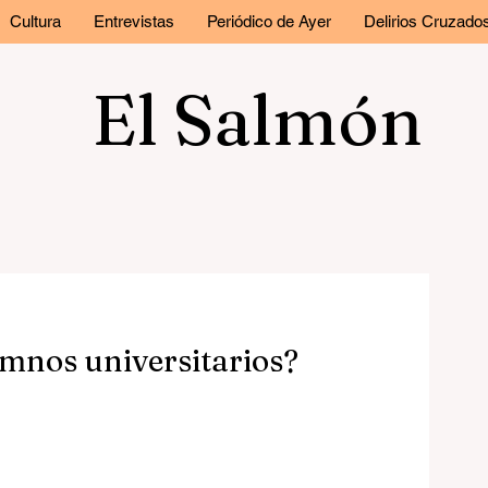
Cultura
Entrevistas
Periódico de Ayer
Delirios Cruzado
El Salmón
umnos universitarios?