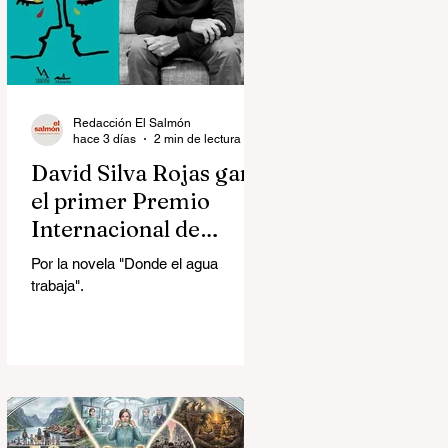
Redacción El Salmón
hace 3 días
2 min de lectura
David Silva Rojas ganó
el primer Premio
Internacional de
Novela Breve Almadía
Por la novela "Donde el agua
Ventosa-Arrufat
trabaja".