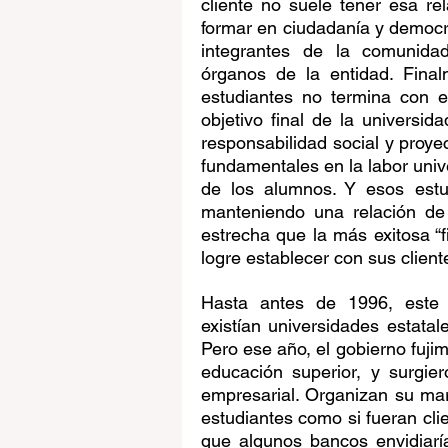
cliente no suele tener esa re
formar en ciudadanía y democr
integrantes de la comunidad
órganos de la entidad. Finalm
estudiantes no termina con el
objetivo final de la universid
responsabilidad social y proye
fundamentales en la labor univer
de los alumnos. Y esos estud
manteniendo una relación de
estrecha que la más exitosa “f
logre establecer con sus client
Hasta antes de 1996, este d
existían universidades estatal
Pero ese año, el gobierno fujimo
educación superior, y surgie
empresarial. Organizan su mar
estudiantes como si fueran cli
que algunos bancos envidiaría