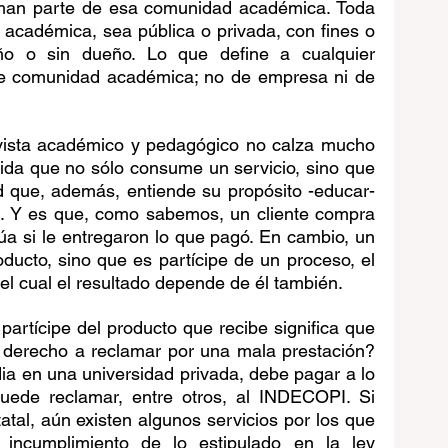
orman parte de esa comunidad académica. Toda 
académica, sea pública o privada, con fines o 
ño o sin dueño. Lo que define a cualquier 
de comunidad académica; no de empresa ni de 
vista académico y pedagógico no calza mucho 
edida que no sólo consume un servicio, sino que 
 que, además, entiende su propósito -educar- 
 Y es que, como sabemos, un cliente compra 
lúa si le entregaron lo que pagó. En cambio, un 
ducto, sino que es partícipe de un proceso, el 
l cual el resultado depende de él también.
partícipe del producto que recibe significa que 
 derecho a reclamar por una mala prestación? 
dia en una universidad privada, debe pagar a lo 
ede reclamar, entre otros, al INDECOPI. Si 
atal, aún existen algunos servicios por los que 
ncumplimiento de lo estipulado en la ley 