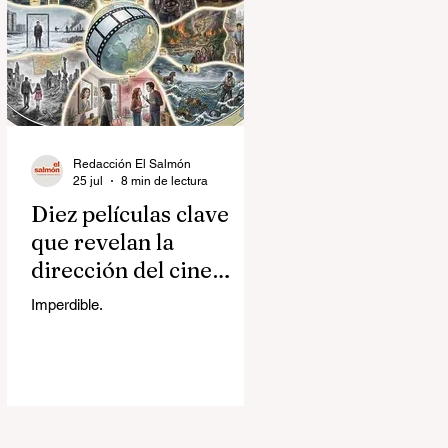
Redacción El Salmón
25 jul
8 min de lectura
Diez películas clave
que revelan la
dirección del cine
contemporáneo
Imperdible.