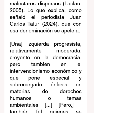
malestares dispersos (Laclau, 
2005). Lo que explica, como 
señaló el periodista Juan 
Carlos Tafur (2024), que con 
esa denominación se apele a:
[Una] izquierda progresista, 
relativamente moderada, 
creyente en la democracia, 
pero también en el 
intervencionismo económico y 
que pone especial y 
sobrecargado énfasis en 
materias de derechos 
humanos o temas 
ambientales [...] [Pero,]   
también [a] quienes se 
consideran liberales, 
creyentes en la economía de 
mercado, pero también en las 