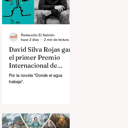
Redacción El Salmón
hace 2 días
2 min de lectura
David Silva Rojas ganó
el primer Premio
Internacional de
Novela Breve Almadía
Por la novela "Donde el agua
Ventosa-Arrufat
trabaja".