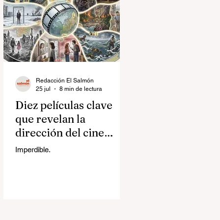
Redacción El Salmón
25 jul
8 min de lectura
Diez películas clave
que revelan la
dirección del cine
contemporáneo
Imperdible.