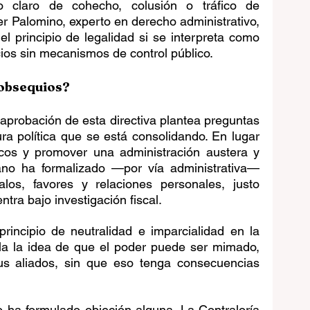
 claro de cohecho, colusión o tráfico de 
ter Palomino, experto en derecho administrativo, 
el principio de legalidad si se interpreta como 
icios sin mecanismos de control público.
 obsequios?
a aprobación de esta directiva plantea preguntas 
ura política que se está consolidando. En lugar 
ticos y promover una administración austera y 
ano ha formalizado —por vía administrativa— 
os, favores y relaciones personales, justo 
tra bajo investigación fiscal.
rincipio de neutralidad e imparcialidad en la 
ala la idea de que el poder puede ser mimado, 
s aliados, sin que eso tenga consecuencias 
 ha formulado objeción alguna. La Contraloría 