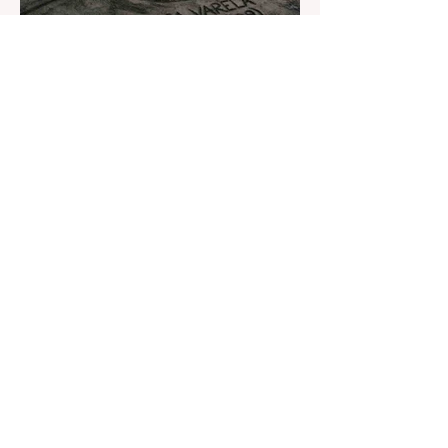
Almadía Ventosa-
Arrufat
Redacción El Salmón
hace 17 horas
7 min de lectura
La mujer que escribió contra
el ruido
A cien años del nacimiento de Blanca
Varela.