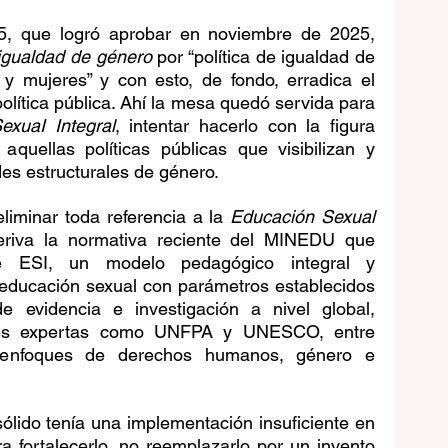
5,
que logró aprobar en noviembre de 2025, 
 igualdad de género
 por “política de igualdad de 
y mujeres” y con esto, de fondo, erradica el 
olítica pública. Ahí la mesa quedó servida para 
exuaI Integral
, intentar hacerlo con la figura 
aquellas políticas públicas que visibilizan y 
es estructurales de género.   
iminar toda referencia a la 
Educación Sexual 
eriva la normativa reciente del MINEDU que 
e ESI, un modelo pedagógico integral y 
 educación sexual con parámetros establecidos 
 evidencia e investigación a nivel global, 
nes expertas como UNFPA y UNESCO, entre 
 enfoques de derechos humanos, género e 
lido tenía una implementación insuficiente en 
ra fortalecerlo, no reemplazarlo por un invento 