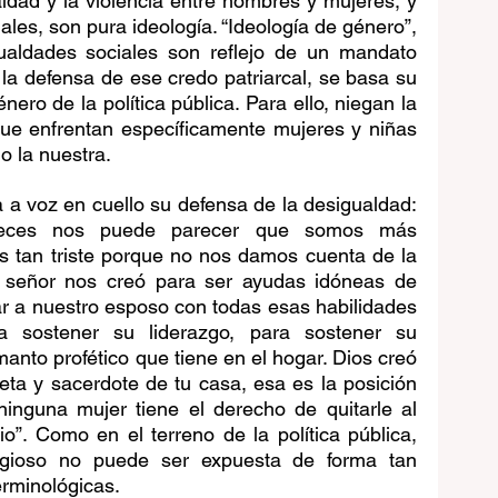
ldad y la violencia entre hombres y mujeres, y 
les, son pura ideología. “Ideología de género”, 
gualdades sociales son reflejo de un mandato 
n la defensa de ese credo patriarcal, se basa su 
nero de la política pública. Para ello, niegan la 
 que enfrentan específicamente mujeres y niñas 
 la nuestra. 
a a voz en cuello su defensa de la desigualdad: 
veces nos puede parecer que somos más 
s tan triste porque no nos damos cuenta de la 
l señor nos creó para ser ayudas idóneas de 
r a nuestro esposo con todas esas habilidades 
sostener su liderazgo, para sostener su 
anto profético que tiene en el hogar. Dios creó 
feta y sacerdote de tu casa, esa es la posición 
inguna mujer tiene el derecho de quitarle al 
o”. Como en el terreno de la política pública, 
ligioso no puede ser expuesta de forma tan 
rminológicas. 