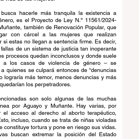
e busca hacerle más tranquila la existencia a 
énero, es el Proyecto de Ley N.º 11561/2024-
 Muñante, también de Renovación Popular, que 
igar con cárcel a las mujeres que realizan 
 si estas no llegan a sentencia firme. Es decir, 
fallas de un sistema de justicia tan inoperante 
os procesos quedan inconclusos y donde suele 
te a los casos de violencia de género – se 
, a quienes se culpará entonces de “denuncias 
lo lograría más temor, menos denuncias y más 
quedarían los perpetradores.
 mencionadas son solo algunas de las muchas 
nea por Aguayo y Muñante. Hay varias, por 
r el acceso al derecho al aborto terapéutico, 
sto, incluso, cuando se trata de niñas violadas 
 constituye tortura y pone en riesgo sus vidas. 
tivas buscan extremar la posición del Estado 