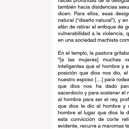
raíces profundas de la desigua
también hacia disidencias sexua
dicen. Para ellos, esas desi
natural (“diseño natural”), y e
afán de retirar el enfoque de gé
vulnerabilidad a la violencia,
en una sociedad machista como
En el templo, la pastora gritab
“[a las mujeres] muchas 
inteligentes que el hombre y e
posición que dios nos dio, e
nuestro esposo […] para rodea
que dios nos ha dado para 
sacerdocio y para sostener el m
al hombre para ser el rey, pro
que dios le dio al hombre y n
hombre el lugar que dios le di
esta convicción de corte re
evidente, recurre a maromas te