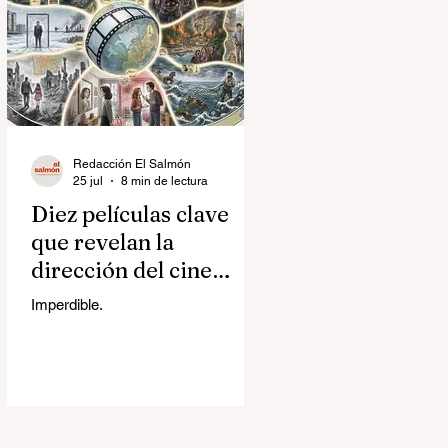
Redacción El Salmón
25 jul
8 min de lectura
Diez películas clave
que revelan la
dirección del cine
contemporáneo
Imperdible.