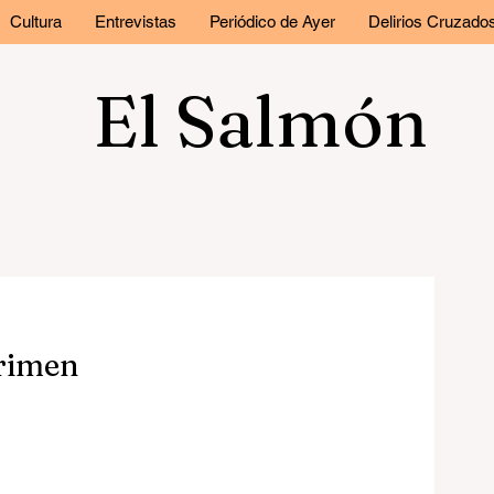
Cultura
Entrevistas
Periódico de Ayer
Delirios Cruzado
El Salmón
crimen