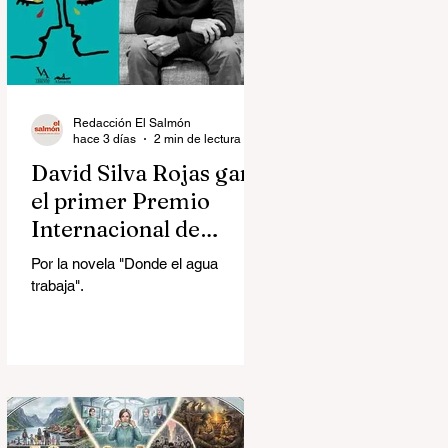
Redacción El Salmón
hace 3 días
2 min de lectura
David Silva Rojas ganó
el primer Premio
Internacional de
Novela Breve Almadía
Por la novela "Donde el agua
Ventosa-Arrufat
trabaja".