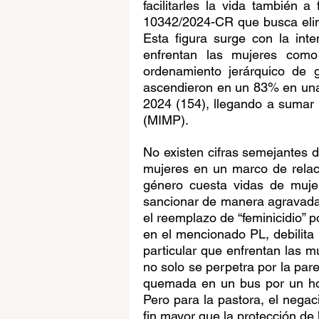
facilitarles la vida también a
10342/2024-CR que busca elimin
Esta figura surge con la inten
enfrentan las mujeres como
ordenamiento jerárquico de g
ascendieron en un 83% en una
2024 (154), llegando a sumar 
(MIMP). 
No existen cifras semejantes 
mujeres en un marco de relaci
género cuesta vidas de mujer
sancionar de manera agravada, 
el reemplazo de “feminicidio” p
en el mencionado PL, debilita 
particular que enfrentan las m
no solo se perpetra por la par
quemada en un bus por un hom
Pero para la pastora, el nega
fin mayor que la protección de 