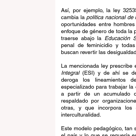
Así, por ejemplo, la ley 3253
cambia la 
política nacional de
oportunidades entre hombres 
enfoque de género de toda la p
traerse abajo la 
Educación S
penal de feminicidio y todas 
buscan revertir las desigualdad
La mencionada ley prescribe el
Integral
 (ESI) y de ahí se d
deroga los lineamientos d
especializado para trabajar la
a partir de un acumulado de
respaldado por organizacio
otras, y que incorpora los
interculturalidad. 
Este modelo pedagógico, tan só
el país y lo que se requería e