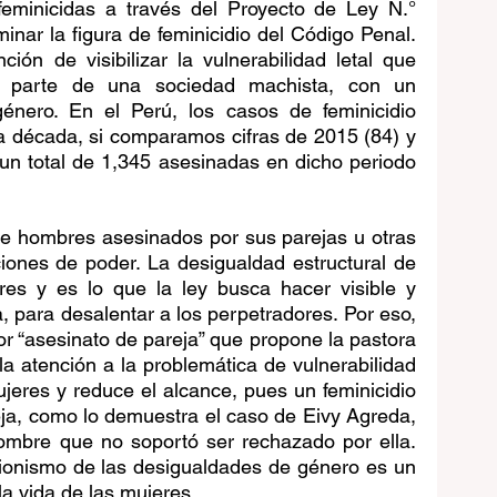
 feminicidas a través del Proyecto de Ley N.° 
ar la figura de feminicidio del Código Penal. 
ción de visibilizar la vulnerabilidad letal que 
 parte de una sociedad machista, con un 
énero. En el Perú, los casos de feminicidio 
 década, si comparamos cifras de 2015 (84) y 
un total de 1,345 asesinadas en dicho periodo 
de hombres asesinados por sus parejas u otras 
ones de poder. La desigualdad estructural de 
es y es lo que la ley busca hacer visible y 
para desalentar a los perpetradores. Por eso, 
or “asesinato de pareja” que propone la pastora 
la atención a la problemática de vulnerabilidad 
ujeres y reduce el alcance, pues un feminicidio 
eja, como lo demuestra el caso de Eivy Agreda, 
bre que no soportó ser rechazado por ella. 
cionismo de las desigualdades de género es un 
la vida de las mujeres. 