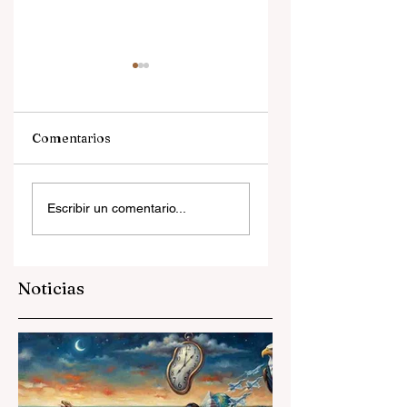
Comentarios
Ministerio contra
La presidenta y el
Escribir un comentario...
la cultura
cardenal
Noticias