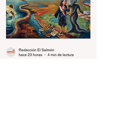
Redacción El Salmón
hace 23 horas
4 min de lectura
¿Por qué Keiko Fujimori
debe explicar cuál es su
relación con el
estadounidense Carlos Díaz-
Una relación que exige claridad.
Rosillo?