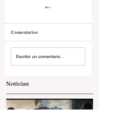
Comentarios
Ministerio contra
La presidenta y el
Escribir un comentario...
la cultura
cardenal
Noticias