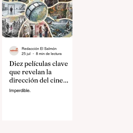
Redacción El Salmón
25 jul
8 min de lectura
Diez películas clave
que revelan la
dirección del cine
contemporáneo
Imperdible.