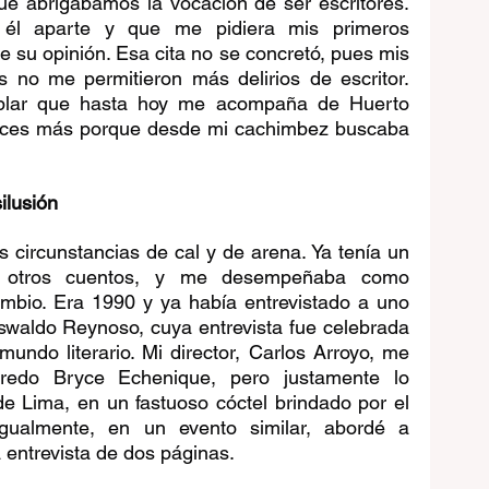
e abrigábamos la vocación de ser escritores. 
 él aparte y que me pidiera mis primeros 
e su opinión. Esa cita no se concretó, pues mis 
s no me permitieron más delirios de escritor. 
plar que hasta hoy me acompaña de Huerto 
 veces más porque desde mi cachimbez buscaba 
ilusión
ircunstancias de cal y de arena. Ya tenía un 
 y otros cuentos, y me desempeñaba como 
mbio. Era 1990 y ya había entrevistado a uno 
swaldo Reynoso, cuya entrevista fue celebrada 
mundo literario. Mi director, Carlos Arroyo, me 
redo Bryce Echenique, pero justamente lo 
e Lima, en un fastuoso cóctel brindado por el 
Igualmente, en un evento similar, abordé a 
entrevista de dos páginas.