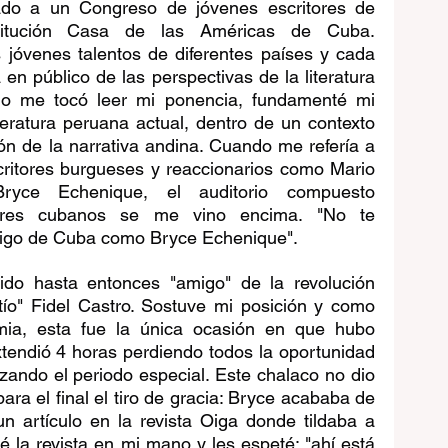
ado a un Congreso de jóvenes escritores de 
titución Casa de las Américas de Cuba. 
jóvenes talentos de diferentes países y cada 
en público de las perspectivas de la literatura 
do me tocó leer mi ponencia, fundamenté mi 
iteratura peruana actual, dentro de un contexto 
ión de la narrativa andina. Cuando me refería a 
critores burgueses y reaccionarios como Mario 
yce Echenique, el auditorio compuesto 
tores cubanos se me vino encima. "No te 
migo de Cuba como Bryce Echenique". 
ido hasta entonces "amigo" de la revolución 
ío" Fidel Castro. Sostuve mi posición y como 
mia, esta fue la única ocasión en que hubo 
tendió 4 horas perdiendo todos la oportunidad 
ando el periodo especial. Este chalaco no dio 
ara el final el tiro de gracia: Bryce acababa de 
un artículo en la revista Oiga donde tildaba a 
é la revista en mi mano y les espeté: "ahí está 