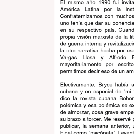
El mismo año 1990 fui invit
América Latina por la ins
Confraternizamos con muchos 
uno tenía que dar su ponencia 
en su respectivo país. Cuan
propia visión marxista de la l
de guerra interna y revitalizac
la otra narrativa hecha por es
Vargas Llosa y Alfredo Br
mayoritariamente por escri
permitimos decir eso de un a
Efectivamente, Bryce había s
cubana y en especial de "mi t
dice la revista cubana Bohe
polémica y esa polémica se ex
de almorzar, cosa grave empez
su brazo a torcer. Me reservé p
publicar, la semana anterior, 
Fidel como "psicópata". Levant