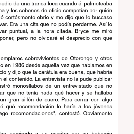
medio de una tranca loca cuando él palmoteaba 
ma y los sobones de oficio competían por quién 
ió cortésmente ebrio y me dijo que lo buscase 
ívar. Era una cita que no podía perderme. Así lo 
ívar puntual, a la hora citada. Bryce me miró 
poner, pero no olvidaré el desprecio con que 
jemplares sobrevivientes de Otorongo y otros 
cado en 1986 desde aquella vez que hablamos en 
io y dijo que la carátula era buena, que habría 
el contenido. La entrevista no la pude publicar 
istró monosílabos de un entrevistado que no 
sar que no tenía nada qué hacer y se hallaba 
n gran sillón de cuero. Para cerrar con algo 
é qué recomendación le haría a los jóvenes 
hago recomendaciones", contestó. Obviamente 
 he admirado a un escritor por su bohemia 