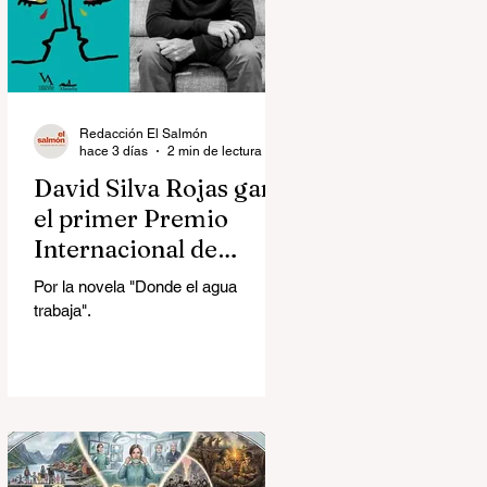
Redacción El Salmón
hace 3 días
2 min de lectura
David Silva Rojas ganó
el primer Premio
Internacional de
Novela Breve Almadía
Por la novela "Donde el agua
Ventosa-Arrufat
trabaja".