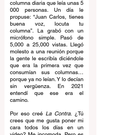
columna diaria que leía unas 5 
000 personas. Un día le 
propuse: “Juan Carlos, tienes 
buena voz, locuta tu 
columna”. La grabó con un 
micrófono simple. Pasó de 
5,000 a 25,000 vistas. Llegó 
molesto a una reunión porque 
la gente le escribía diciéndole 
que era la primera vez que 
consumían sus columnas… 
porque ya no leían. Y lo decían 
sin vergüenza. En 2021 
entendí que ese era el 
camino.
Por eso creé 
La Contra
. ¿Tú 
crees que me gusta poner mi 
cara todos los días en un 
video? Me incomoda. Pero es 