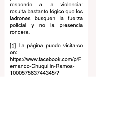
responde a la violencia: 
resulta bastante lógico que los 
ladrones busquen la fuerza 
policial y no la presencia 
rondera.
[1]
 La página puede visitarse 
en: 
https://www.facebook.com/p/F
ernando-Chuquilin-Ramos-
100057583744345/?
locale=es_LA
[2]
 Ver “Rondas urbanas en 
Cajamarca reciben amenazas 
de la organización delictiva 
"Los hijos de Dios", entrevista 
del 5 de septiembre de 2025. 
Recuperado: 