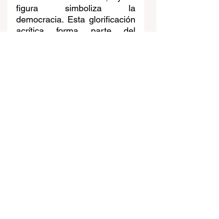
figura simboliza la 
democracia. Esta glorificación 
acrítica forma parte del 
problema: un país que no 
enfrenta sus sombras está 
condenado a repetirlas. El día 
que Fernando Belaúnde 
ordenó lanzar napalm sobre 
comunidades amazónicas no 
fue un error aislado, sino la 
expresión más brutal de un 
proyecto político que bajo el 
nombre de progreso 
consideraba prescindibles a 
quienes no encajaban en su 
visión del país. 
Periódico de ayer
Noticia