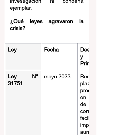
investigación ni condena 
ejemplar.
¿Qué leyes agravaron la 
crisis?
Ley
Fecha
Descripción 
y Efecto 
Principal
Ley N° 
mayo 2023
Reduce los 
31751
plazos de 
prescripción 
en delitos 
de 
corrupción, 
facilitando la 
impunidad y 
aumentando 