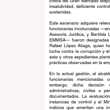
crítica del Gran Mercado Mayo
insalubridad, deficiente contr
sostenidas.
Este escenario adquiere releva
funcionarias involucradas —ent
Asesoría Jurídica, y Bertilda
EMMSA— fueron designadas du
Rafael López Aliaga, quien ha
lucha contra la corrupción y e
este y otros expedientes plant
prácticas observadas en la emp
En la actual gestión, el alcal
funcionarias mencionadas co
embargo, dicha decisión n
administrativas, civiles o p
documentados. La evaluación
instancias de control y al Mi
indicios que ameritan una in