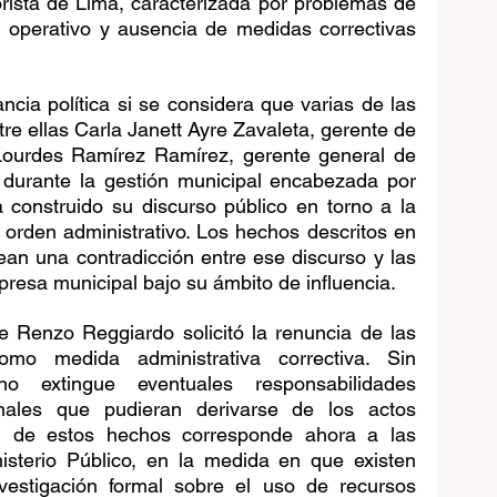
rista de Lima, caracterizada por problemas de 
ol operativo y ausencia de medidas correctivas 
ncia política si se considera que varias de las 
re ellas Carla Janett Ayre Zavaleta, gerente de 
 Lourdes Ramírez Ramírez, gerente general de 
rante la gestión municipal encabezada por 
 construido su discurso público en torno a la 
l orden administrativo. Los hechos descritos en 
ean una contradicción entre ese discurso y las 
resa municipal bajo su ámbito de influencia.
de Renzo Reggiardo solicitó la renuncia de las 
mo medida administrativa correctiva. Sin 
o extingue eventuales responsabilidades 
enales que pudieran derivarse de los actos 
 de estos hechos corresponde ahora a las 
nisterio Público, en la medida en que existen 
vestigación formal sobre el uso de recursos 