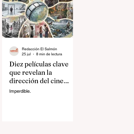
Redacción El Salmón
25 jul
8 min de lectura
Diez películas clave
que revelan la
dirección del cine
contemporáneo
Imperdible.