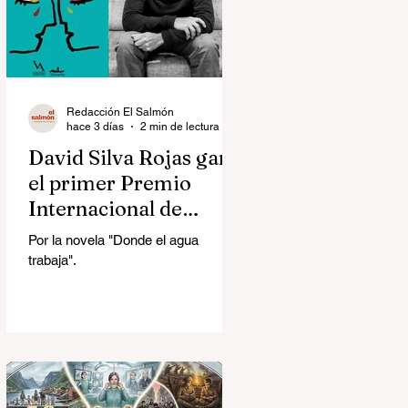
Redacción El Salmón
hace 3 días
2 min de lectura
David Silva Rojas ganó
el primer Premio
Internacional de
Novela Breve Almadía
Por la novela "Donde el agua
Ventosa-Arrufat
trabaja".