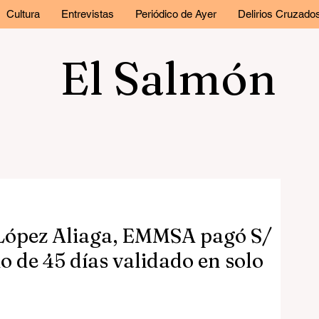
Cultura
Entrevistas
Periódico de Ayer
Delirios Cruzado
El Salmón
 López Aliaga, EMMSA pagó S/
io de 45 días validado en solo