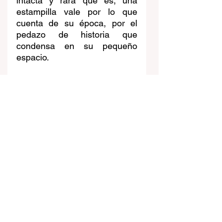
intacta y rara que es, una 
estampilla vale por lo que 
cuenta de su época, por el 
pedazo de historia que 
condensa en su pequeño 
espacio.
La filatelia no compite con 
Pokémon, porque su terreno 
es otro. Mientras una está 
atrapada en la lógica de la 
moda y el mercado, la otra 
invita a un viaje sin fin por la 
historia y la memoria. En 
tiempos dominados por la 
rapidez y la especulación, 
volver a abrir un álbum de 
estampillas puede ser un acto 
de resistencia: una manera de 
detenerse, de aprender, de 