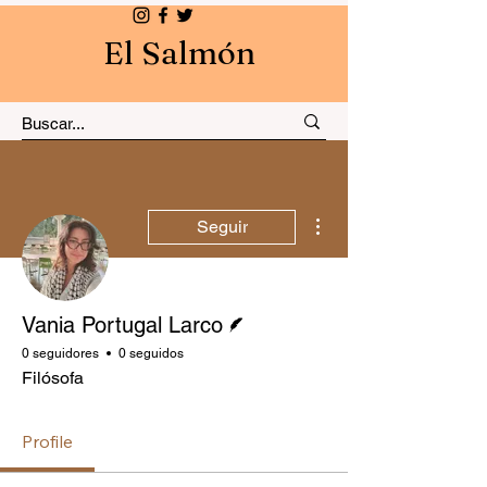
El Salmón
Más acciones
Seguir
Escritor
Vania Portugal Larco
0 seguidores
0 seguidos
Filósofa
Profile