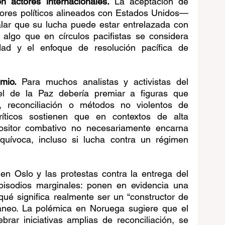
n actores internacionales.
 La aceptación de 
ores políticos alineados con Estados Unidos— 
alar que su lucha puede estar entrelazada con 
algo que en círculos pacifistas se considera 
dad y el enfoque de resolución pacífica de 
emio. 
Para muchos analistas y activistas del 
el de la Paz debería premiar a figuras que 
 reconciliación o métodos no violentos de 
ríticos sostienen que en contextos de alta 
positor combativo no necesariamente encarna 
quívoca, incluso si lucha contra un régimen 
n Oslo y las protestas contra la entrega del 
sodios marginales: ponen en evidencia una 
qué significa realmente ser un “constructor de 
neo. La polémica en Noruega sugiere que el 
rar iniciativas amplias de reconciliación, se 