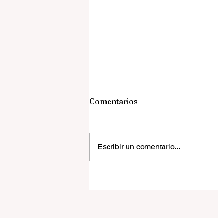
Comentarios
Escribir un comentario...
La mujer que escribió cont
el ruido