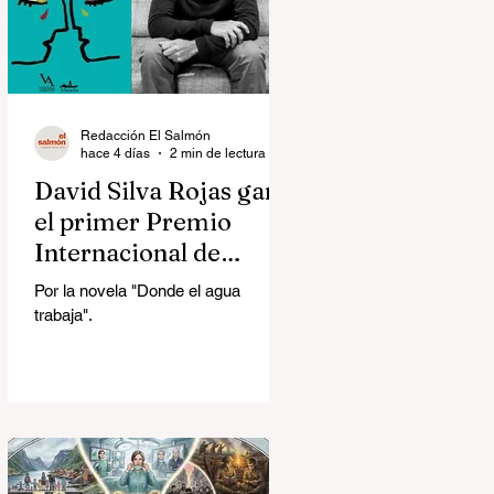
Redacción El Salmón
hace 4 días
2 min de lectura
David Silva Rojas ganó
el primer Premio
Internacional de
Novela Breve Almadía
Por la novela "Donde el agua
Ventosa-Arrufat
trabaja".