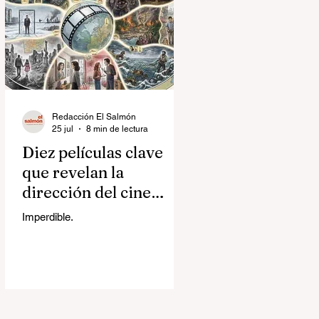
Redacción El Salmón
25 jul
8 min de lectura
Diez películas clave
que revelan la
dirección del cine
contemporáneo
Imperdible.