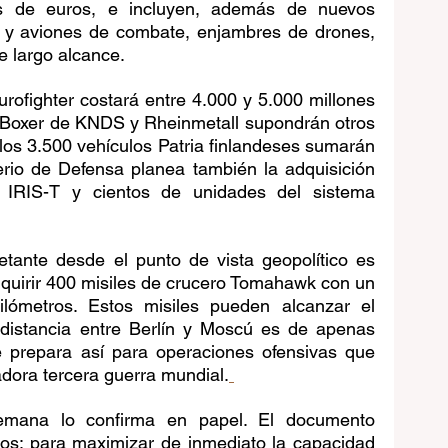
s de euros, e incluyen, además de nuevos 
ía y aviones de combate, enjambres de drones, 
de largo alcance.
ofighter costará entre 4.000 y 5.000 millones 
 Boxer de KNDS y Rheinmetall supondrán otros 
los 3.500 vehículos Patria finlandeses sumarán 
erio de Defensa planea también la adquisición 
IRIS-T y cientos de unidades del sistema 
etante desde el punto de vista geopolítico es 
quirir 400 misiles de crucero Tomahawk con un 
ómetros. Estos misiles pueden alcanzar el 
a distancia entre Berlín y Moscú es de apenas 
e prepara así para operaciones ofensivas que 
dora tercera guerra mundial.
lemana lo confirma en papel. El documento 
eos: para maximizar de inmediato la capacidad 