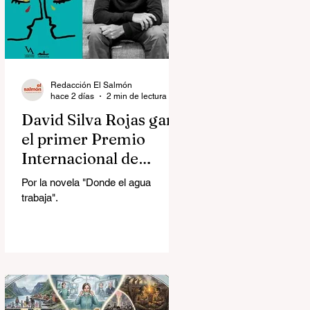
Redacción El Salmón
hace 2 días
2 min de lectura
David Silva Rojas ganó
el primer Premio
Internacional de
Novela Breve Almadía
Por la novela "Donde el agua
Ventosa-Arrufat
trabaja".