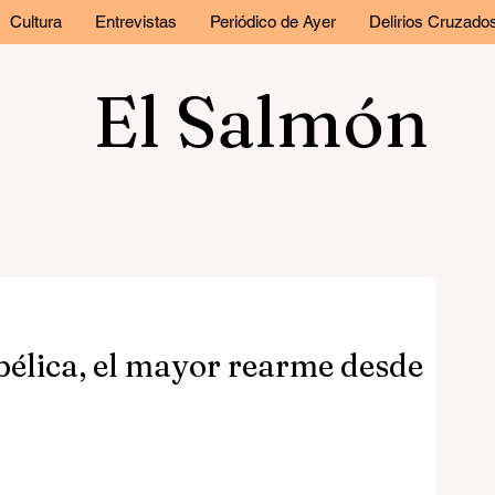
Cultura
Entrevistas
Periódico de Ayer
Delirios Cruzado
El Salmón
élica, el mayor rearme desde