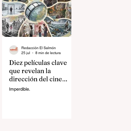
Redacción El Salmón
25 jul
8 min de lectura
Diez películas clave
que revelan la
dirección del cine
contemporáneo
Imperdible.