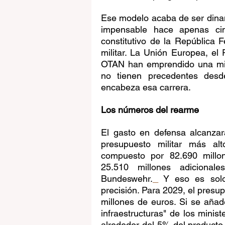
Ese modelo acaba de ser dinam
impensable hace apenas cinc
constitutivo de la República F
militar. La Unión Europea, el
OTAN han emprendido una mili
no tienen precedentes desd
encabeza esa carrera.
Los números del rearme
El gasto en defensa alcanzar
presupuesto militar más alt
compuesto por 82.690 millon
25.510 millones adicional
Bundeswehr.
 Y eso es solo
precisión. Para 2029, el pres
millones de euros. Si se añad
infraestructuras" de los minis
alrededor del 5% del producto 