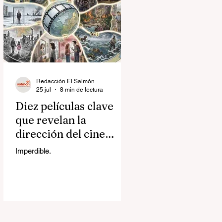
Redacción El Salmón
25 jul
8 min de lectura
Diez películas clave
que revelan la
dirección del cine
contemporáneo
Imperdible.