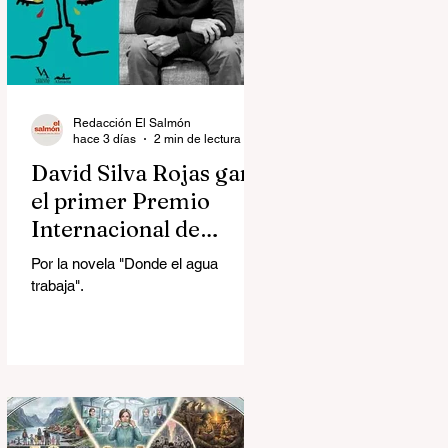
Redacción El Salmón
hace 3 días
2 min de lectura
David Silva Rojas ganó
el primer Premio
Internacional de
Novela Breve Almadía
Por la novela "Donde el agua
Ventosa-Arrufat
trabaja".