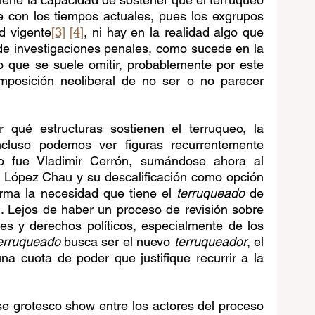
 con los tiempos actuales, pues los exgrupos 
d vigente
[3]
[4]
, ni hay en la realidad algo que 
de investigaciones penales, como sucede en la 
o que se suele omitir, probablemente por este 
mposición neoliberal de no ser o no parecer 
qué estructuras sostienen el terruqueo, la 
ncluso podemos ver figuras recurrentemente 
o fue Vladimir Cerrón, sumándose ahora al 
 López Chau y su descalificación como opción 
irma la necesidad que tiene el 
terruqueado
 de 
ón. Lejos de haber un proceso de revisión sobre 
es y derechos políticos, especialmente de los 
erruqueado 
busca ser el nuevo 
terruqueador
, el 
a cuota de poder que justifique recurrir a la 
e grotesco show entre los actores del proceso 