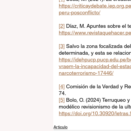
https://criticaydebate.iep.org.pe
peru-posconflicto/
[2]
 Díaz, M. Apuntes sobre el t
https://www.revistaquehacer.p
[3]
 Salvo la zona focalizada de
determinada, y esta se relacion
https://idehpucp.pucp.edu.pe/bo
vraem-la-incapacidad-del-estad
narcoterrorismo-17446/
[4]
 Comisión de la Verdad y Rec
74.
[5]
 Bolo, O. (2024) Terruqueo y 
modélico revisionismo de la ul
https://doi.org/10.30920/letras
Articulo