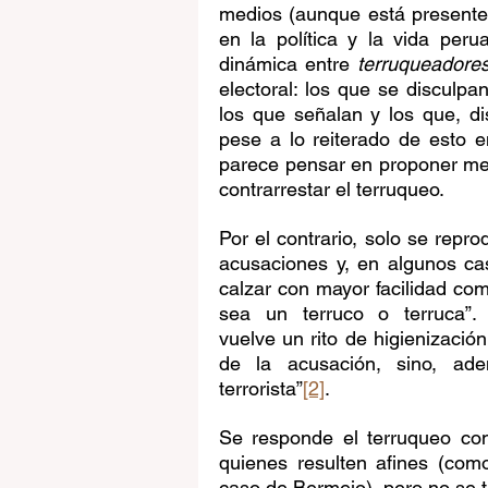
medios (aunque está presente
en la política y la vida per
dinámica entre 
terruqueadore
electoral: los que se disculpa
los que señalan y los que, di
pese a lo reiterado de esto e
parece pensar en proponer me
contrarrestar el terruqueo. 
Por el contrario, solo se repro
acusaciones y, en algunos ca
calzar con mayor facilidad co
sea un terruco o terruca”.
vuelve un rito de higienizació
de la acusación, sino, ad
terrorista”
[2]
.
Se responde el terruqueo co
quienes resulten afines (com
caso de Bermejo), pero no se t