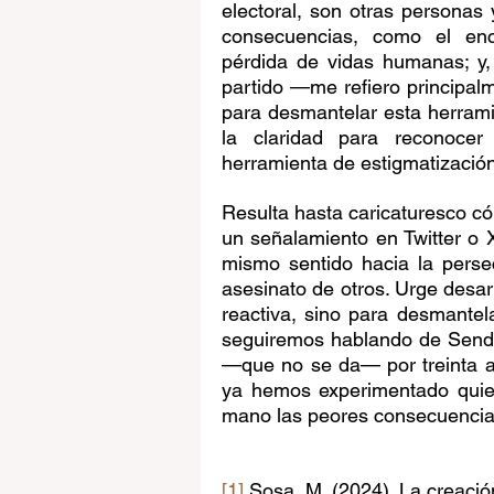
electoral, son otras personas 
consecuencias, como el enca
pérdida de vidas humanas; y,
partido —me refiero principal
para desmantelar esta herrami
la claridad para reconocer
herramienta de estigmatizació
Resulta hasta caricaturesco có
un señalamiento en Twitter o X
mismo sentido hacia la persec
asesinato de otros. Urge desar
reactiva, sino para desmantela
seguiremos hablando de Sende
—que no se da— por treinta a
ya hemos experimentado quie
mano las peores consecuencias
[1]
 Sosa, M. (2024). La creación