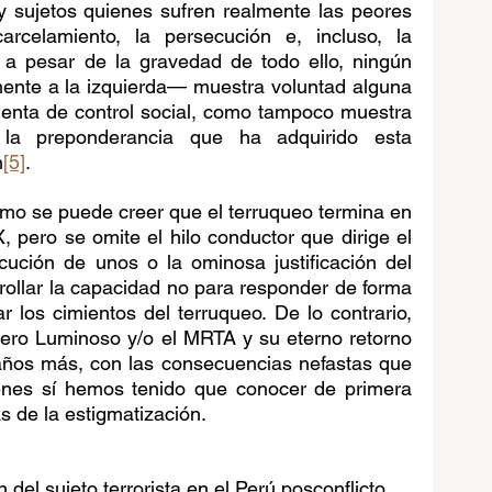
y sujetos quienes sufren realmente las peores 
rcelamiento, la persecución e, incluso, la 
 a pesar de la gravedad de todo ello, ningún 
mente a la izquierda— muestra voluntad alguna 
enta de control social, como tampoco muestra 
 la preponderancia que ha adquirido esta 
n
[5]
. 
mo se puede creer que el terruqueo termina en 
, pero se omite el hilo conductor que dirige el 
ución de unos o la ominosa justificación del 
rollar la capacidad no para responder de forma 
r los cimientos del terruqueo. De lo contrario, 
ro Luminoso y/o el MRTA y su eterno retorno 
ños más, con las consecuencias nefastas que 
nes sí hemos tenido que conocer de primera 
 de la estigmatización.
 del sujeto terrorista en el Perú posconflicto. 