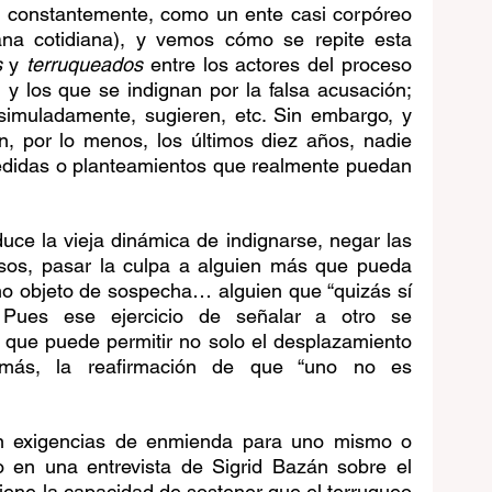
 constantemente, como un ente casi corpóreo 
uana cotidiana), y vemos cómo se repite esta 
s
 y 
terruqueados
 entre los actores del proceso 
n y los que se indignan por la falsa acusación; 
simuladamente, sugieren, etc. Sin embargo, y 
n, por lo menos, los últimos diez años, nadie 
didas o planteamientos que realmente puedan 
duce la vieja dinámica de indignarse, negar las 
sos, pasar la culpa a alguien más que pueda 
mo objeto de sospecha… alguien que “quizás sí 
 Pues ese ejercicio de señalar a otro se 
n que puede permitir no solo el desplazamiento 
emás, la reafirmación de que “uno no es 
n exigencias de enmienda para uno mismo o 
o en una entrevista de Sigrid Bazán sobre el 
iene la capacidad de sostener que el terruqueo 