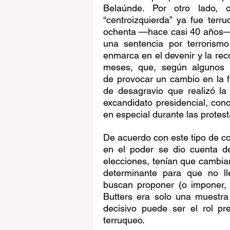
Belaúnde. Por otro lado, 
“centroizquierda” ya fue terr
ochenta —hace casi 40 años—.
una sentencia por terrorismo
enmarca en el devenir y la rec
meses, que, según algunos m
de provocar un cambio en la fi
de desagravio que realizó la
excandidato presidencial, cono
en especial durante las protes
De acuerdo con este tipo de co
en el poder se dio cuenta de
elecciones, tenían que cambiar
determinante para que no lle
buscan proponer (o imponer, 
Butters era solo una muestra
decisivo puede ser el rol p
terruqueo.