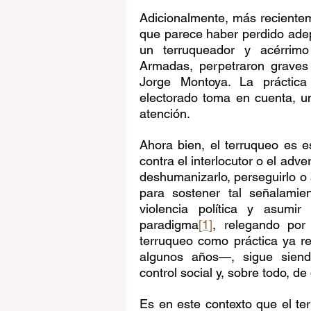
Adicionalmente, más recientem
que parece haber perdido adept
un terruqueador y acérrimo
Armadas, perpetraron graves
Jorge Montoya. La práctica
electorado toma en cuenta, u
atención.
Ahora bien, el terruqueo es e
contra el interlocutor o el adver
deshumanizarlo, perseguirlo o 
para sostener tal señalamie
violencia política y asumir 
paradigma
[1]
, relegando por
terruqueo como práctica ya r
algunos años—, sigue siendo
control social y, sobre todo, de
Es en este contexto que el ter