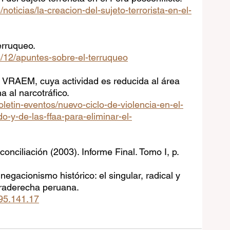
/noticias/la-creacion-del-sujeto-terrorista-en-el-
erruqueo. 
e/12/apuntes-sobre-el-terruqueo
l VRAEM, cuya actividad es reducida al área 
a al narcotráfico. 
letin-eventos/nuevo-ciclo-de-violencia-en-el-
o-y-de-las-ffaa-para-eliminar-el-
onciliación (2003). Informe Final. Tomo I, p. 
negacionismo histórico: el singular, radical y 
traderecha peruana. 
.95.141.17