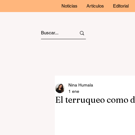
Noticias
Artículos
Editorial
Nina Humala
1 ene
El terruqueo como di