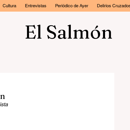
Cultura
Entrevistas
Periódico de Ayer
Delirios Cruzado
El Salmón
ón
ista 