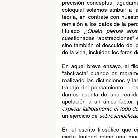
precisión conceptual agudam
coloquial solemos atribuir a l
teoría, en contrate con nuest
remisión a los datos de la per
titulado 
¿Quién piensa abst
cuestionadas “abstracciones” e
sino también el descuido del p
de la vida, incluidos los foros
En aquel breve ensayo, el fil
“abstracta” cuando es merame
realizado las distinciones y la
trabajo del pensamiento.  Lo
damos cuenta de una realidad
explicar fallidamente el todo d
un ejercicio de 
sobresimplifica
En el escrito filosófico que 
cierta frialdad cómo una mu