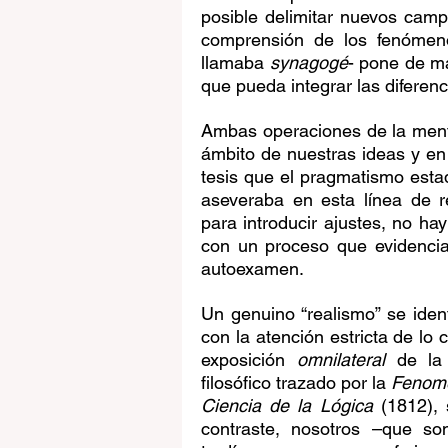
posible delimitar nuevos campo
comprensión de los fenómeno
llamaba 
synagogé
- pone de ma
que pueda integrar las diferenc
Ambas operaciones de la ment
ámbito de nuestras ideas y en 
tesis que el pragmatismo est
aseveraba en esta línea de r
para introducir ajustes, no hay
con un proceso que evidencia e
autoexamen.
Un genuino “realismo” se identi
con la atención estricta de lo 
exposición 
omnilateral
 de la 
filosófico trazado por la 
Fenome
Ciencia de la Lógica
 (1812), 
contraste, nosotros –que so