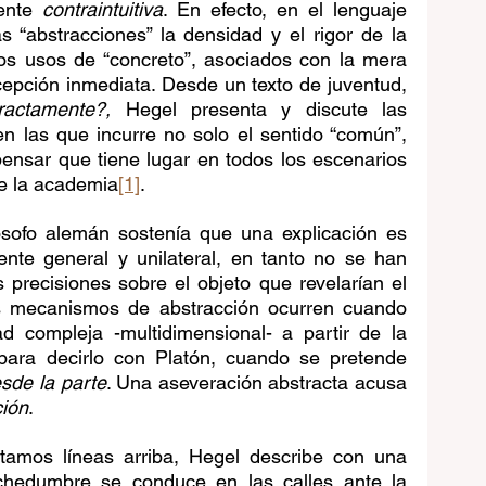
ente 
contraintuitiva
. En efecto, en el lenguaje 
as “abstracciones” la densidad y el rigor de la 
ros usos de “concreto”, asociados con la mera 
cepción inmediata. Desde un texto de juventud, 
ractamente?,
 Hegel presenta y discute las 
n las que incurre no solo el sentido “común”, 
ensar que tiene lugar en todos los escenarios 
 de la academia
[1]
.  
ósofo alemán sostenía que una explicación es 
nte general y unilateral, en tanto no se han 
s precisiones sobre el objeto que revelarían el 
s mecanismos de abstracción ocurren cuando 
 compleja -multidimensional- a partir de la 
apelación a un único factor; para decirlo con Platón, cuando se pretende 
esde la parte
. Una aseveración abstracta acusa 
ción
.
citamos líneas arriba, Hegel describe con una 
chedumbre se conduce en las calles ante la 