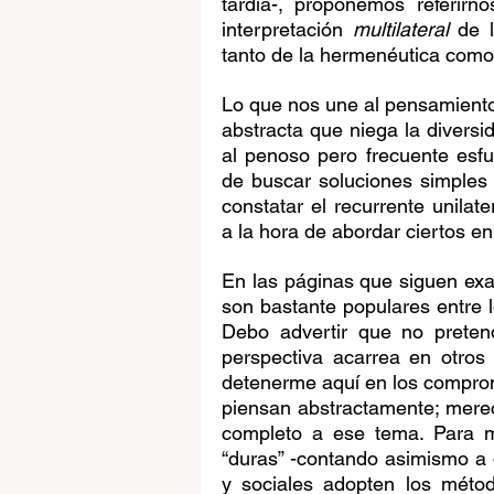
tardía-, proponemos referirn
interpretación 
multilateral
 de 
tanto de la hermenéutica como
Lo que nos une al pensamiento
abstracta que niega la diversid
al penoso pero frecuente esfue
de buscar soluciones simples
constatar el recurrente unilat
a la hora de abordar ciertos 
En las páginas que siguen exa
son bastante populares entre lo
Debo advertir que no pretend
perspectiva acarrea en otros 
detenerme aquí en los compro
piensan abstractamente; merec
completo a ese tema. Para m
“duras” -contando asimismo a
y sociales adopten los método