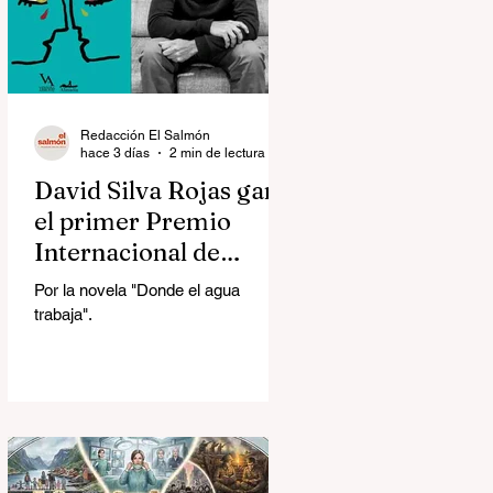
Redacción El Salmón
hace 3 días
2 min de lectura
David Silva Rojas ganó
el primer Premio
Internacional de
Novela Breve Almadía
Por la novela "Donde el agua
Ventosa-Arrufat
trabaja".