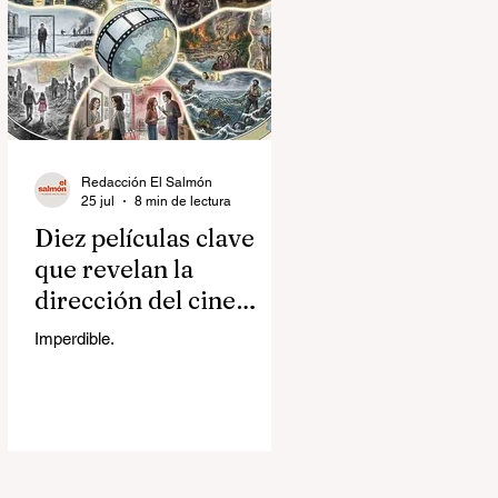
Redacción El Salmón
25 jul
8 min de lectura
Diez películas clave
que revelan la
dirección del cine
contemporáneo
Imperdible.