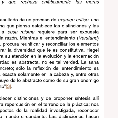
y que rechaza enfáticamente las meras 
esultado de un proceso de 
examen crítico
, una 
a que piensa establece las distinciones y las 
 la 
cosa misma 
requiere para ser expuesta 
la razón. Mientras el entendimiento (
Verstand
) 
), procura reunificar y reconciliar los elementos 
erar la diversidad que le es constitutiva. Hegel 
ra su atención en la evolución y la encarnación 
rdad es abstracta, no es tal verdad. La sana 
reto; sólo la reflexión del entendimiento es 
, exacta solamente en la cabeza y, entre otras 
ía huye de lo abstracto como de su gran enemigo 
to”
[3]
.
blecer distinciones y de proponer síntesis allí 
a repercusión en el terreno de la práctica; nos 
ectos de la realidad investigada, reconocer 
o mundo circundante. Las distinciones hacen 