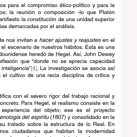
s para el compromiso ético-político y para la 
s; la reunión o composición -lo que Platón 
nifiesto la constitución de una unidad superior 
ias demarcadas por el análisis. 
e nos invitan a 
hacer ajustes y reajustes
 en el 
el escenario de nuestros hábitos. Esta es una 
adounidense heredó de Hegel. Así, John Dewey 
eflexión que “donde no se aprecia capacidad 
 inteligencia”
[4]
. La investigación se asocia así 
l cultivo de una recia disciplina de crítica y 
fica con el severo rigor del trabajo racional y 
concreto. Para Hegel, el realismo consiste en la 
experiencia del objeto; ese es el proyecto 
nología del espíritu
 (1807) y consolidado en la 
su tratado sobre la estructura de lo Real. En 
mos ciudadanos que habitan la modernidad 