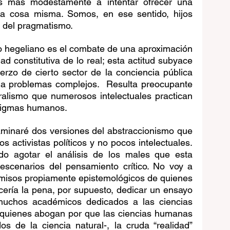
os más modestamente a intentar ofrecer una 
la cosa misma. Somos, en ese sentido, hijos 
 del pragmatismo. 
 hegeliano es el combate de una aproximación 
ad constitutiva de lo real; esta actitud subyace 
rzo de cierto sector de la conciencia pública 
 a problemas complejos.  Resulta preocupante 
eralismo que numerosos intelectuales practican 
enigmas humanos.
minaré dos versiones del abstraccionismo que 
s activistas políticos y no pocos intelectuales. 
o agotar el análisis de los males que esta 
escenarios del pensamiento crítico. No voy a 
misos propiamente epistemológicos de quienes 
ería la pena, por supuesto, dedicar un ensayo 
uchos académicos dedicados a las ciencias 
 quienes abogan por que las ciencias humanas 
s de la ciencia natural-, la cruda “realidad” 