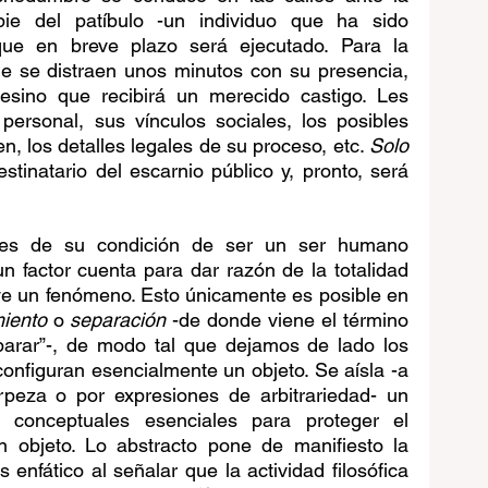
pie del patíbulo -un individuo que ha sido 
que en breve plazo será ejecutado. Para la 
e se distraen unos minutos con su presencia, 
sino que recibirá un merecido castigo. Les 
a personal, sus vínculos sociales, los posibles 
n, los detalles legales de su proceso, etc. 
Solo 
estinatario del escarnio público y, pronto, será 
nes de su condición de ser un ser humano 
n factor cuenta para dar razón de la totalidad 
ye un fenómeno. Esto únicamente es posible en 
miento
 o 
separación
 -de donde viene el término 
separar”-, de modo tal que dejamos de lado los 
configuran esencialmente un objeto. Se aísla -a 
peza o por expresiones de arbitrariedad- un 
 conceptuales esenciales para proteger el 
entendimiento unilateral de un objeto. Lo abstracto pone de manifiesto la 
. Hegel es enfático al señalar que la actividad filosófica 