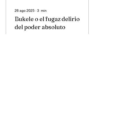
26 ago 2025
∙
3
min
Bukele o el fugaz delirio
del poder absoluto
Dictadura maquillada de
seguridad, vacía de futuro.
350
0
Las noticias directo en
tu email. Suscríbete