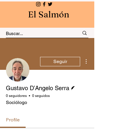
El Salmón
Más acciones
Seguir
Escritor
Gustavo D’Angelo Serra
0 seguidores
0 seguidos
Sociólogo
Profile