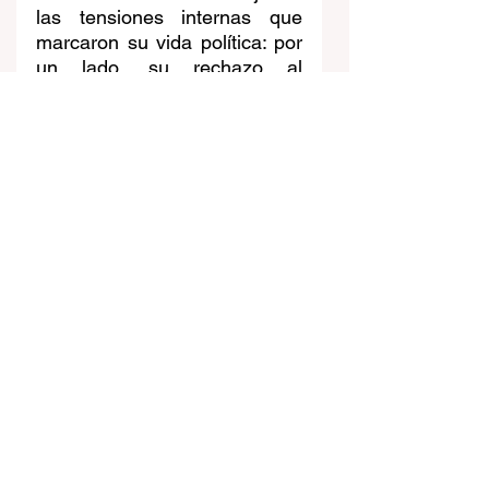
las tensiones internas que 
marcaron su vida política: por 
un lado, su rechazo al 
populismo y los regímenes de 
izquierda, y por otro, su 
creciente cercanía a los 
sectores más conservadores 
y autoritarios.
Noticia
Ver todo
Entradas recientes