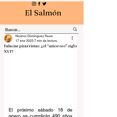
El Salmón
Nicanor Domínguez Faura
17 ene 2025
7 min de lectura
Falacias pizarristas: ¿el “amoroso” siglo
XVI?
El próximo sábado 18 de 
enero se cumplirán 490 años 