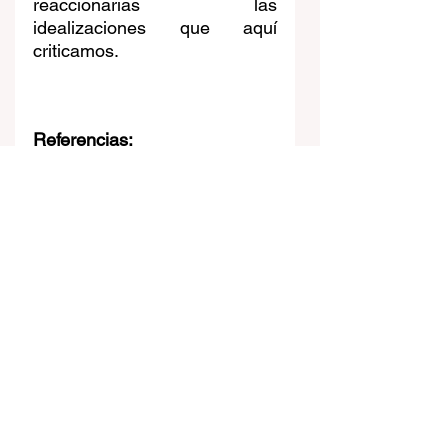
reaccionarias las 
idealizaciones que aquí 
criticamos.
Referencias:
José de la Riva-Agüero y 
Osma [n.1885-m.1944], 
‘
Estudios de Literatura 
Peruana
’ (Lima: Instituto Riva-
Agüero, 1962), Obras 
completas, tomo II.
https://repositorio.pucp.edu.pe
/items/3029daec-c8ff-4b23-
aa65-67bbec5a4a0e
Antonio Cornejo Polar 
[n.1936-m.1997], “El discurso 