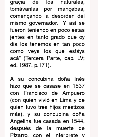
graçia de los naturales, 
tomávanlas por mançebas, 
començando la desorden del 
mismo governador.  Y así se 
fueron teniendo en poco estas 
jentes en tanto grado que oy 
día los tenemos en tan poco 
como veys los que estáys 
acá” (Tercera Parte, cap. LV; 
ed. 1987, p.171).
A su concubina doña Inés 
hizo que se casase en 1537 
con Francisco de Ampuero 
(con quien vivió en Lima y de 
quien tuvo tres hijos mestizos 
más), y su concubina doña 
Angelina fue casada en 1544, 
después de la muerte de 
Pizarro, con el intérprete y 