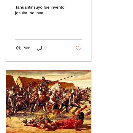
“Tahuantinsuyo” en
Tahuantinsuyo fue invento
1580?
jesuita, no inca
538
0