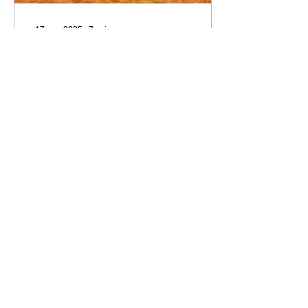
17 ene 2025
∙
7
min
Falacias pizarristas: ¿el
“amoroso” siglo XVI?
La narrativa conservadora
idealiza el mestizaje
colonial , ocultando las
violencias de la conquista
y tergiversando la historia
466
0
Cargar más