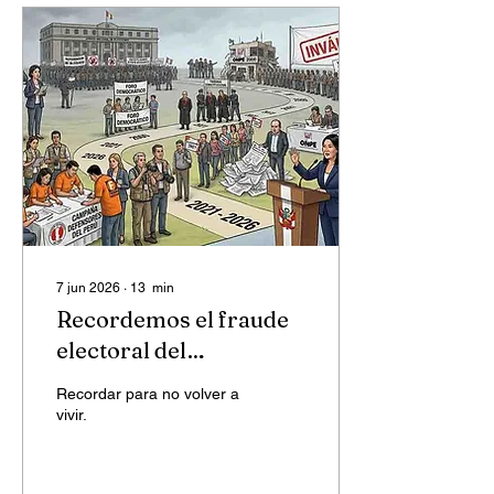
7 jun 2026
∙
13
min
Recordemos el fraude
electoral del
fujimorismo en el año
Recordar para no volver a
2000
vivir.