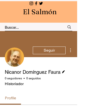
El Salmón
Más acciones
Seguir
Escritor
Nicanor Domínguez Faura
0 seguidores
0 seguidos
Historiador
Profile