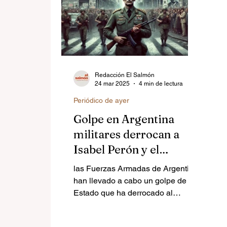
Redacción El Salmón
24 mar 2025
4 min de lectura
Periódico de ayer
Golpe en Argentina
militares derrocan a
Isabel Perón y el
fascismo se impone
las Fuerzas Armadas de Argentina
han llevado a cabo un golpe de
Estado que ha derrocado al
gobierno constitucional de Isabel
Perón