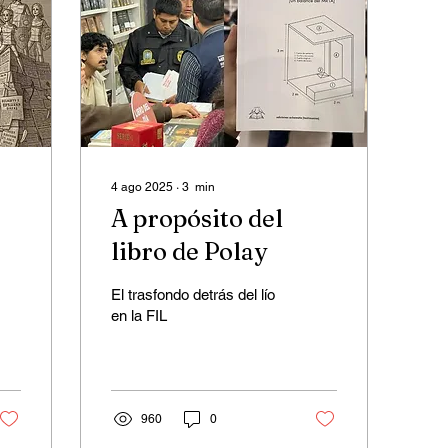
4 ago 2025
∙
3
min
A propósito del
libro de Polay
El trasfondo detrás del lío
en la FIL
960
0