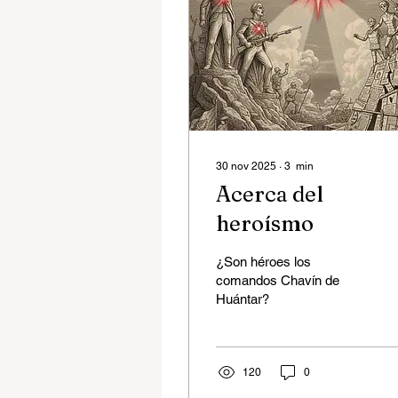
30 nov 2025
∙
3
min
Acerca del
heroísmo
¿Son héroes los
comandos Chavín de
Huántar?
120
0