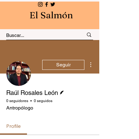
El Salmón
Más acciones
Seguir
Escritor
Raúl Rosales León
0 seguidores
0 seguidos
Antropólogo
Profile