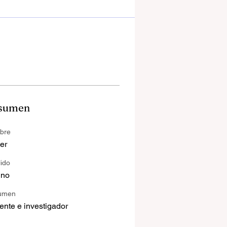
sumen
bre
er
lido
ino
umen
nte e investigador