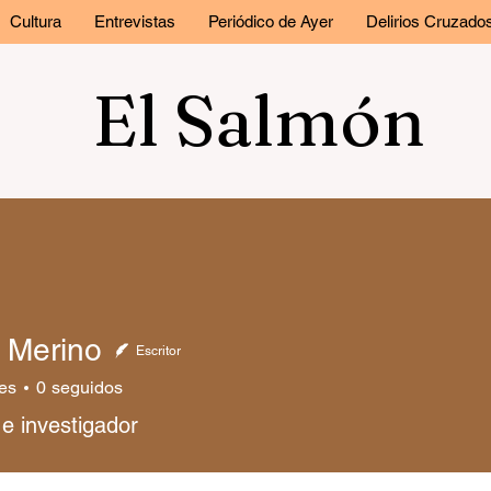
Cultura
Entrevistas
Periódico de Ayer
Delirios Cruzado
El Salmón
 Merino
Escritor
es
0
seguidos
e investigador