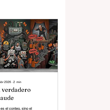
abr 2026
∙
2
min
l verdadero
raude
es el conteo, sino el