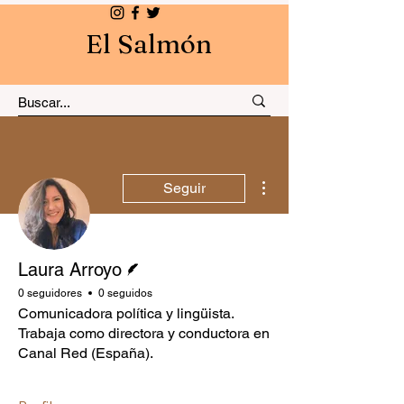
El Salmón
Más acciones
Seguir
Escritor
Laura Arroyo
0 seguidores
0 seguidos
Comunicadora política y lingüista.
Trabaja como directora y conductora en
Canal Red (España).