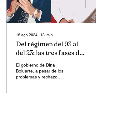
18 ago 2024
∙
13
min
Del régimen del 93 al
del 23: las tres fases de
la dictadura
El gobierno de Dina
Boluarte, a pesar de los
problemas y rechazo
popular, se mantiene en el
poder gracias al pacto de
régimen.
504
0