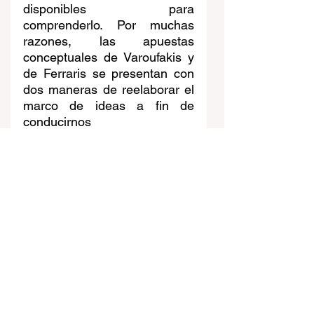
disponibles para 
comprenderlo. Por muchas 
razones, las apuestas 
conceptuales de Varoufakis y 
de Ferraris se presentan con 
dos maneras de reelaborar el 
marco de ideas a fin de 
conducirnos 
comprensivamente en el 
mundo complejo que vivimos.
[1]
 Este texto fue leído durante 
la presentación del libro “El 
manifiesto del Webfare "De la 
guerra de los datos al 
bienestar de los datos", obra 
del filósofo Maurizio Ferraris, 