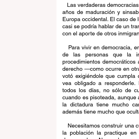
   Las verdaderas democracia
años de maduración y sinsabor
Europa occidental. El caso de 
casi se podría hablar de un tra
con el aporte de otros inmigran
   Para vivir en democracia, e
de las personas que la in
procedimientos democráticos a
derecho —como ocurre en otras
votó exigiéndole que cumpla 
vea obligado a responderle.
todos los días, no sólo de c
cuando es pisoteada, aunque a
la dictadura tiene mucho cam
además tiene mucho que oculta
   Necesitamos construir una c
la población la practique en