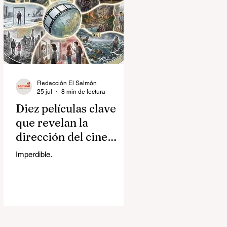
Redacción El Salmón
25 jul
8 min de lectura
Diez películas clave
que revelan la
dirección del cine
contemporáneo
Imperdible.