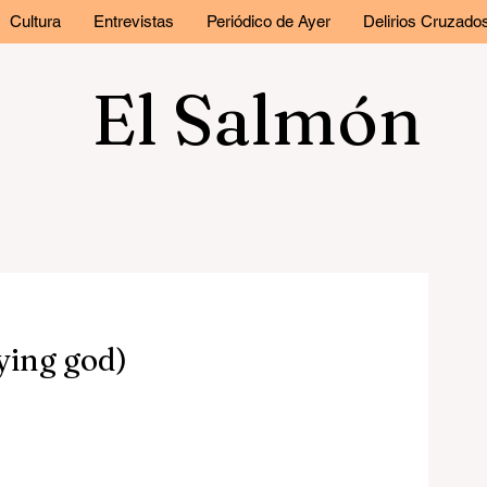
Cultura
Entrevistas
Periódico de Ayer
Delirios Cruzado
El Salmón
ying god)