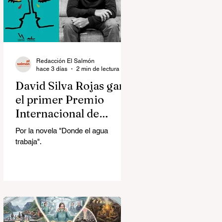
Redacción El Salmón
hace 3 días
2 min de lectura
David Silva Rojas ganó
el primer Premio
Internacional de
Novela Breve Almadía
Por la novela "Donde el agua
Ventosa-Arrufat
trabaja".