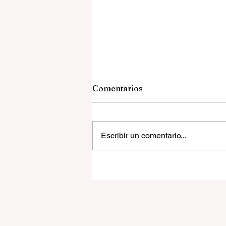
Comentarios
Escribir un comentario...
El «nacionalismo cristiano»
la democracia en América
Latina