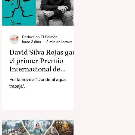
Redacción El Salmón
hace 2 días
2 min de lectura
David Silva Rojas ganó
el primer Premio
Internacional de
Novela Breve Almadía
Por la novela "Donde el agua
Ventosa-Arrufat
trabaja".