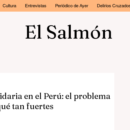
Cultura
Entrevistas
Periódico de Ayer
Delirios Cruzado
El Salmón
daria en el Perú: el problema
qué tan fuertes