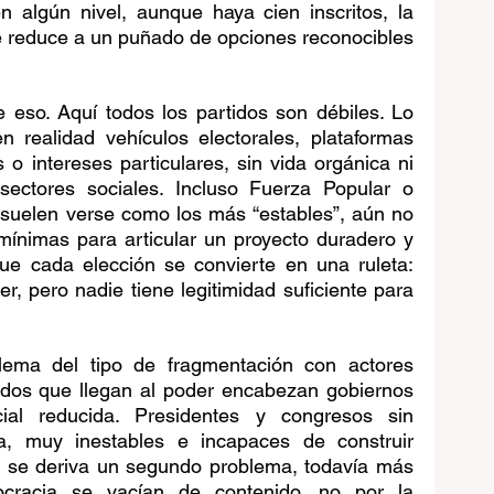
n algún nivel, aunque haya cien inscritos, la 
e reduce a un puñado de opciones reconocibles 
 eso. Aquí todos los partidos son débiles. Lo 
 realidad vehículos electorales, plataformas 
 o intereses particulares, sin vida orgánica ni 
ectores sociales. Incluso Fuerza Popular o 
 suelen verse como los más “estables”, aún no 
ínimas para articular un proyecto duradero y 
que cada elección se convierte en una ruleta: 
r, pero nadie tiene legitimidad suficiente para 
lema del tipo de fragmentación con actores 
idos que llegan al poder encabezan gobiernos 
al reducida. Presidentes y congresos sin 
ña, muy inestables e incapaces de construir 
d se deriva un segundo problema, todavía más 
ocracia se vacían de contenido, no por la 