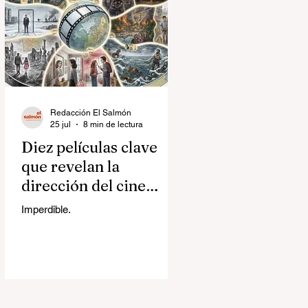
Redacción El Salmón
25 jul
8 min de lectura
Diez películas clave
que revelan la
dirección del cine
contemporáneo
Imperdible.