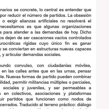
arios se concrete, lo central es entender que 
por reducir el número de partidos. La obsesión 
o exigir alianzas artificiales no resolverá el 
ecesitamos es que algunas organizaciones 
es para atender a las demandas de hoy. Dicho 
os dejen de ser cascarones vacíos controlados 
rocráticas rígidas cuyo único fin es ganar 
 y se conviertan en estructuras nuevas capaces 
s, y articular demandas sociales.
do convulso, con ciudadanías móviles, 
en las calles antes que en las urnas, pensar 
ble. Nuevas formas de partido pueden combinar 
idad, permitir militancias múltiples o parciales, 
s sociales y juveniles, y ser permeables a 
n colectivos, asociaciones y plataformas 
truir partidos que funcionen como nodos de 
cerrados. Traducido al terreno práctico: diálogo 