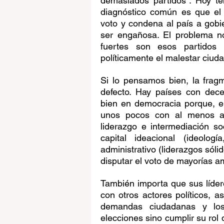
demasiados partidos”. Hoy te
diagnóstico común es que el 
voto y condena al país a gobi
ser engañosa. El problema no
fuertes son esos partidos 
políticamente el malestar ciud
Si lo pensamos bien, la frag
defecto. Hay países con dece
bien en democracia porque, en
unos pocos con al menos alg
liderazgo e intermediación so
capital ideacional (ideologí
administrativo (liderazgos sól
disputar el voto de mayorías am
También importa que sus líder
con otros actores políticos, a
demandas ciudadanas y los
elecciones sino cumplir su rol d