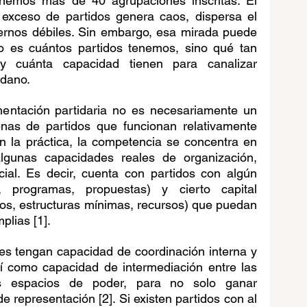
nemos más de 40 agrupaciones inscritas. El 
exceso de partidos genera caos, dispersa el 
ernos débiles. Sin embargo, esa mirada puede 
 es cuántos partidos tenemos, sino qué tan 
y cuánta capacidad tienen para canalizar 
adano.
mentación partidaria no es necesariamente un 
nas de partidos que funcionan relativamente 
 la práctica, la competencia se concentra en 
unas capacidades reales de organización, 
cial. Es decir, cuenta con partidos con algún 
a, programas, propuestas) y cierto capital 
idos, estructuras mínimas, recursos) que puedan 
plias [1]. 
es tengan capacidad de coordinación interna y 
sí como capacidad de intermediación entre las 
 espacios de poder, para no solo ganar 
e representación [2]. Si existen partidos con al 