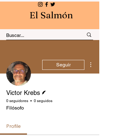
El Salmón
Más acciones
Seguir
Escritor
Victor Krebs
0 seguidores
0 seguidos
Filósofo
Profile