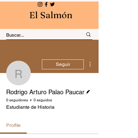
El Salmón
Más acciones
Seguir
Rodrigo Arturo Palao P
Escritor
Rodrigo Arturo Palao Paucar
0 seguidores
0 seguidos
Estudiante de Historia
Profile